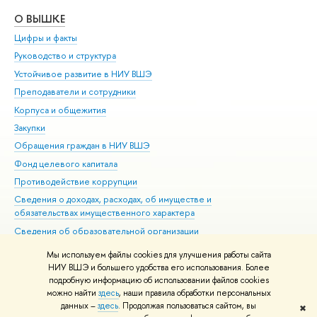
О ВЫШКЕ
ОБ
Цифры и факты
Ли
Руководство и структура
Дов
Устойчивое развитие в НИУ ВШЭ
Ол
Преподаватели и сотрудники
При
Корпуса и общежития
Вы
Закупки
При
Обращения граждан в НИУ ВШЭ
Ас
Фонд целевого капитала
До
Противодействие коррупции
Цен
Сведения о доходах, расходах, об имуществе и
Би
обязательствах имущественного характера
Об
Сведения об образовательной организации
Обр
Людям с ограниченными возможностями здоровья
Мы используем файлы cookies для улучшения работы сайта
Единая платежная страница
НИУ ВШЭ и большего удобства его использования. Более
подробную информацию об использовании файлов cookies
Работа в Вышке
можно найти
здесь
, наши правила обработки персональных
данных –
здесь
. Продолжая пользоваться сайтом, вы
✖