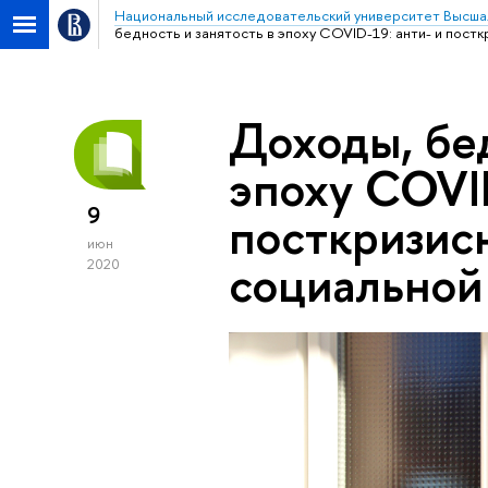
Национальный исследовательский университет Высша
бедность и занятость в эпоху COVID-19: анти- и пост
Доходы, бед
эпоху COVID
9
посткризис
июн
социальной
2020