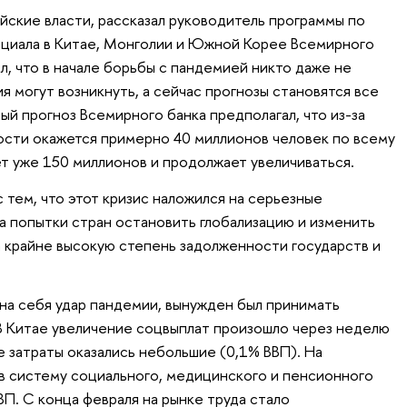
айские власти, рассказал руководитель программы по
нциала в Китае, Монголии и Южной Корее Всемирного
л, что в начале борьбы с пандемией никто даже не
я могут возникнуть, а сейчас прогнозы становятся все
й прогноз Всемирного банка предполагал, что из-за
ности окажется примерно 40 миллионов человек по всему
ет уже 150 миллионов и продолжает увеличиваться.
 тем, что этот кризис наложился на серьезные
а попытки стран остановить глобализацию и изменить
 крайне высокую степень задолженности государств и
 на себя удар пандемии, вынужден был принимать
В Китае увеличение соцвыплат произошло через неделю
е затраты оказались небольшие (0,1% ВВП). На
в систему социального, медицинского и пенсионного
П. С конца февраля на рынке труда стало