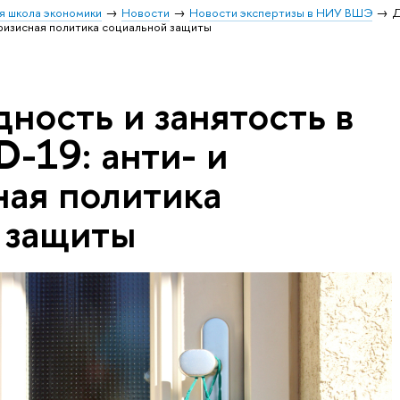
я школа экономики
Новости
Новости экспертизы в НИУ ВШЭ
Д
кризисная политика социальной защиты
ность и занятость в
-19: анти- и
ная политика
 защиты