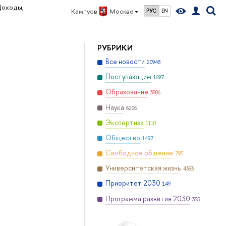
оходы,
Кампус в
Москве
РУС
EN
РУБРИКИ
Все новости
20948
Поступающим
1697
Образование
3806
Наука
6295
Экспертиза
1110
Общество
1497
Свободное общение
793
Университетская жизнь
4383
Приоритет 2030
149
Программа развития 2030
355