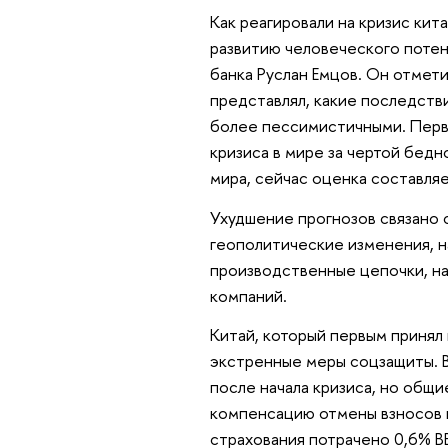
Как реагировали на кризис кит
развитию человеческого поте
банка Руслан Емцов. Он отмети
представлял, какие последстви
более пессимистичными. Первы
кризиса в мире за чертой бед
мира, сейчас оценка составля
Ухудшение прогнозов связано с
геополитические изменения, н
производственные цепочки, на
компаний.
Китай, который первым принял
экстренные меры соцзащиты. 
после начала кризиса, но общи
компенсацию отмены взносов 
страхования потрачено 0,6% ВВ