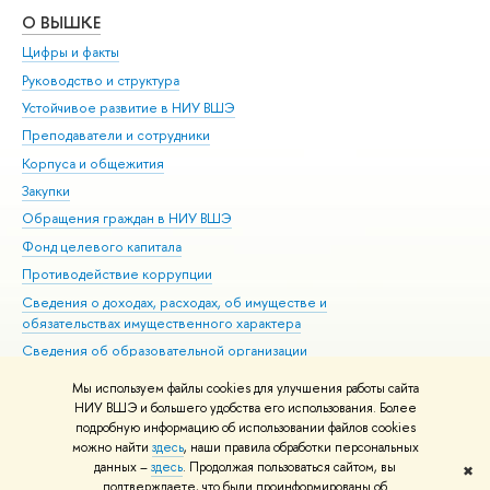
О ВЫШКЕ
ОБ
Цифры и факты
Ли
Руководство и структура
Дов
Устойчивое развитие в НИУ ВШЭ
Ол
Преподаватели и сотрудники
При
Корпуса и общежития
Вы
Закупки
При
Обращения граждан в НИУ ВШЭ
Ас
Фонд целевого капитала
До
Противодействие коррупции
Цен
Сведения о доходах, расходах, об имуществе и
Би
обязательствах имущественного характера
Об
Сведения об образовательной организации
Обр
Людям с ограниченными возможностями здоровья
Мы используем файлы cookies для улучшения работы сайта
Единая платежная страница
НИУ ВШЭ и большего удобства его использования. Более
подробную информацию об использовании файлов cookies
Работа в Вышке
можно найти
здесь
, наши правила обработки персональных
данных –
здесь
. Продолжая пользоваться сайтом, вы
✖
Редактору
подтверждаете, что были проинформированы об