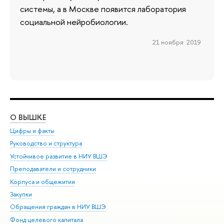
системы, а в Москве появится лаборатория
социальной нейробиологии.
21 ноября 2019
О ВЫШКЕ
ОБ
Цифры и факты
Ли
Руководство и структура
Дов
Устойчивое развитие в НИУ ВШЭ
Ол
Преподаватели и сотрудники
При
Корпуса и общежития
Вы
Закупки
При
Обращения граждан в НИУ ВШЭ
Ас
Фонд целевого капитала
До