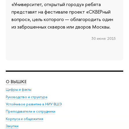
«Университет, открытый городу» ребята
представят на фестивале проект «СКВЕРный
вопрос», цель которого — облагородить один
из заброшенных скверов или дворов Москвы.
30 июня 2015
О ВЫШКЕ
ОБ
Цифры и факты
Ли
Руководство и структура
Дов
Устойчивое развитие в НИУ ВШЭ
Ол
Преподаватели и сотрудники
При
Корпуса и общежития
Вы
Закупки
При