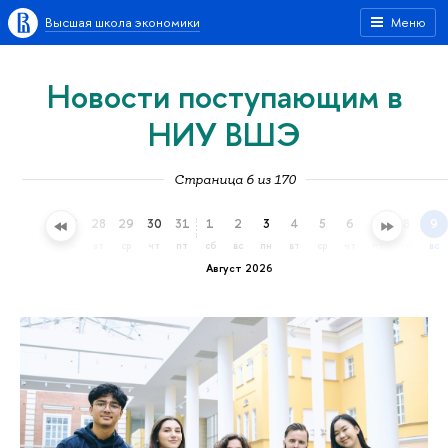
Высшая школа экономики
Меню
Новости поступающим в
НИУ ВШЭ
Страница 6 из 170
25
26
27
28
29
30
31
1
2
3
4
5
6
7
8
9
сб
вс
пн
вт
ср
чт
пт
сб
вс
пн
вт
ср
чт
пт
сб
вс
Август 2026