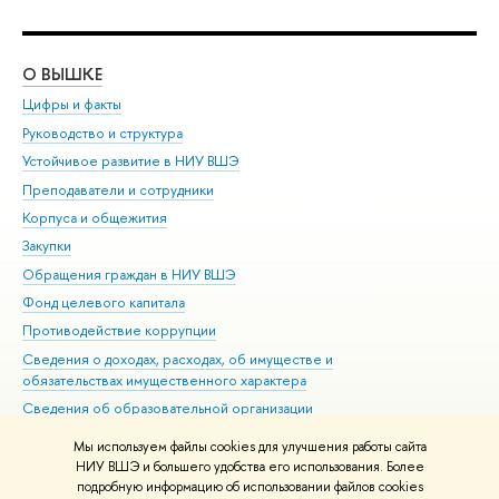
О ВЫШКЕ
ОБ
Цифры и факты
Ли
Руководство и структура
Дов
Устойчивое развитие в НИУ ВШЭ
Ол
Преподаватели и сотрудники
При
Корпуса и общежития
Вы
Закупки
При
Обращения граждан в НИУ ВШЭ
Ас
Фонд целевого капитала
До
Противодействие коррупции
Цен
Сведения о доходах, расходах, об имуществе и
Би
обязательствах имущественного характера
Об
Сведения об образовательной организации
Обр
Людям с ограниченными возможностями здоровья
Мы используем файлы cookies для улучшения работы сайта
Единая платежная страница
НИУ ВШЭ и большего удобства его использования. Более
подробную информацию об использовании файлов cookies
Работа в Вышке