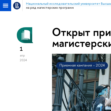
Национальный исследовательский университет Высша
на ряд магистерских программ
Открыт при
магистерск
1
апр
2024