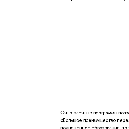
Очно-заочные программы позв
«Большое преимущество перед
полноценное образование, тол