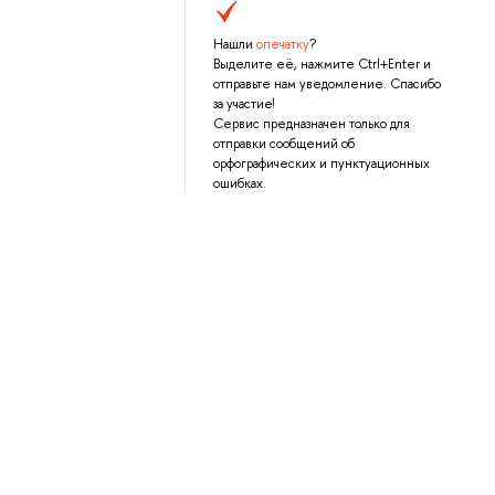
Нашли
опечатку
?
Выделите её, нажмите Ctrl+Enter и
отправьте нам уведомление. Спасибо
за участие!
Сервис предназначен только для
отправки сообщений об
орфографических и пунктуационных
ошибках.