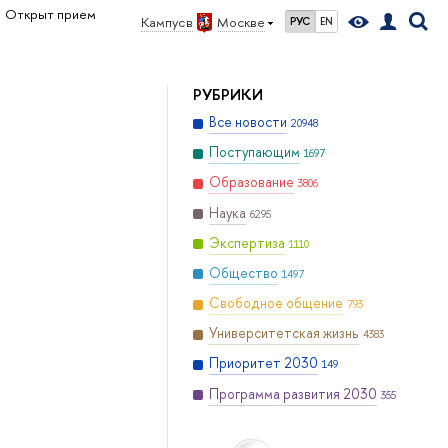
Открыт прием
Кампус в
Москве
РУС
EN
РУБРИКИ
Все новости
20948
Поступающим
1697
Образование
3806
Наука
6295
Экспертиза
1110
Общество
1497
Свободное общение
793
Университетская жизнь
4383
Приоритет 2030
149
Программа развития 2030
355