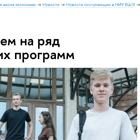
я школа экономики
Новости
Новости поступающим в НИУ ВШЭ
ем на ряд
их программ