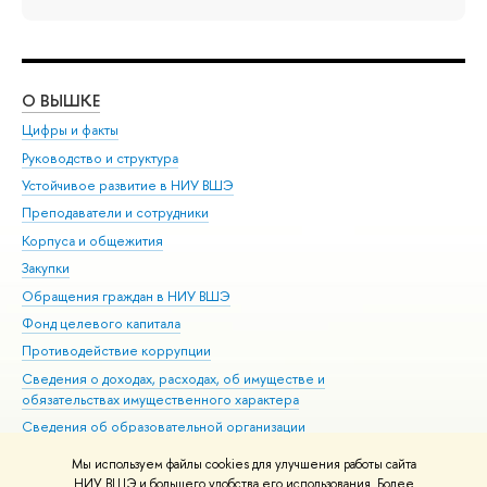
О ВЫШКЕ
ОБ
Цифры и факты
Ли
Руководство и структура
Дов
Устойчивое развитие в НИУ ВШЭ
Ол
Преподаватели и сотрудники
При
Корпуса и общежития
Вы
Закупки
При
Обращения граждан в НИУ ВШЭ
Ас
Фонд целевого капитала
До
Противодействие коррупции
Цен
Сведения о доходах, расходах, об имуществе и
Би
обязательствах имущественного характера
Об
Сведения об образовательной организации
Обр
Людям с ограниченными возможностями здоровья
Мы используем файлы cookies для улучшения работы сайта
Единая платежная страница
НИУ ВШЭ и большего удобства его использования. Более