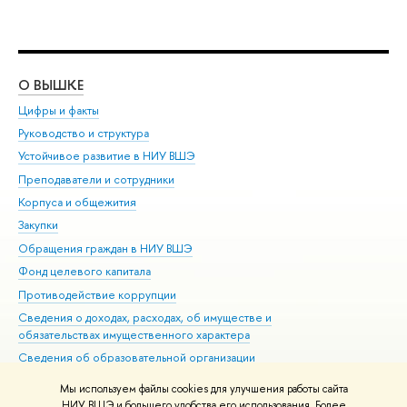
О ВЫШКЕ
ОБ
Цифры и факты
Ли
Руководство и структура
Дов
Устойчивое развитие в НИУ ВШЭ
Ол
Преподаватели и сотрудники
При
Корпуса и общежития
Вы
Закупки
При
Обращения граждан в НИУ ВШЭ
Ас
Фонд целевого капитала
До
Противодействие коррупции
Цен
Сведения о доходах, расходах, об имуществе и
Би
обязательствах имущественного характера
Об
Сведения об образовательной организации
Обр
Людям с ограниченными возможностями здоровья
Мы используем файлы cookies для улучшения работы сайта
Единая платежная страница
НИУ ВШЭ и большего удобства его использования. Более