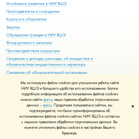
Устойчивое развитие в НИУ ВШЭ
Ол
Преподаватели и сотрудники
При
Корпуса и общежития
Вы
Закупки
При
Обращения граждан в НИУ ВШЭ
Ас
Фонд целевого капитала
До
Противодействие коррупции
Цен
Сведения о доходах, расходах, об имуществе и
Би
обязательствах имущественного характера
Об
Сведения об образовательной организации
Обр
Людям с ограниченными возможностями здоровья
Мы используем файлы cookies для улучшения работы сайта
Единая платежная страница
НИУ ВШЭ и большего удобства его использования. Более
подробную информацию об использовании файлов cookies
Работа в Вышке
можно найти
здесь
, наши правила обработки персональных
данных –
здесь
. Продолжая пользоваться сайтом, вы
✖
Редактору
подтверждаете, что были проинформированы об
© НИУ ВШЭ 1993–2026
Адреса и контакты
Условия использования
использовании файлов cookies сайтом НИУ ВШЭ и согласны
с нашими правилами обработки персональных данных. Вы
материалов
Политика конфиденциальности
Карта сайта
можете отключить файлы cookies в настройках Вашего
Шрифты HSE Sans и HSE Slab разработаны в
Школе дизайна НИУ ВШЭ
браузера.