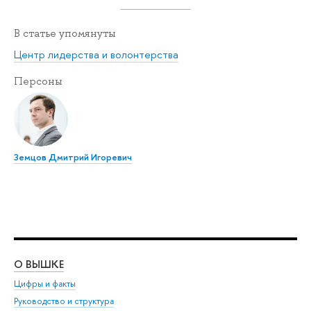
В статье упомянуты
Центр лидерства и волонтерства
Персоны
Земцов Дмитрий Игоревич
О ВЫШКЕ
ОБ
Цифры и факты
Ли
Руководство и структура
Дов