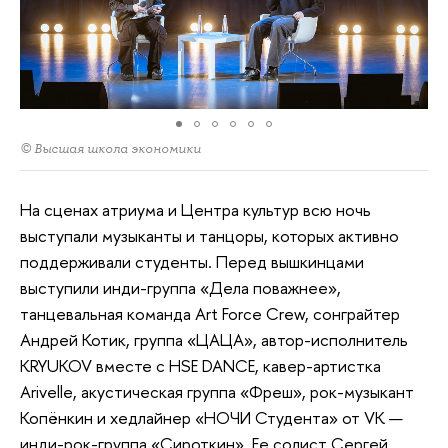
© Высшая школа экономики
На сценах атриума и Центра культур всю ночь
выступали музыканты и танцоры, которых активно
поддерживали студенты. Перед вышкинцами
выступили инди-группа «Дела поважнее»,
танцевальная команда Art Force Crew, сонграйтер
Андрей Котик, группа «ЦАЦА», автор-исполнитель
KRYUKOV вместе с HSE DANCE, кавер-артистка
Arivelle, акустическая группа «Фреш», рок-музыкант
Копёнкин и хедлайнер «НОЧИ Студента» от VK —
инди-рок-группа «Сироткин». Ее солист Сергей