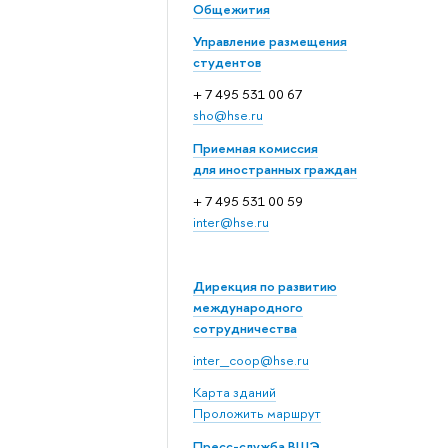
Общежития
Управление размещения
студентов
+ 7 495 531 00 67
sho@hse.ru
Приемная комиссия
для иностранных граждан
+ 7 495 531 00 59
inter@hse.ru
Дирекция по развитию
международного
сотрудничества
inter_coop@hse.ru
Карта зданий
Проложить маршрут
Пресс-служба ВШЭ