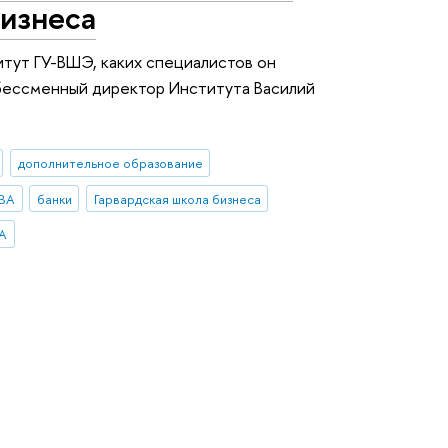
бизнеса
итут ГУ-ВШЭ, каких специалистов он
 бессменный директор Института Василий
дополнительное образование
MBA
банки
Гарвардская школа бизнеса
A