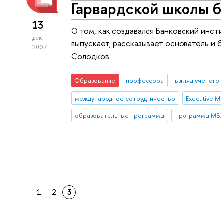
Гарвардской школы 
13
О том, как создавался Банковский инст
дек
выпускает, рассказывает основатель и
2007
Солодков.
Образование
профессора
взгляд ученого
международное сотрудничество
Executive 
образовательные программы
программы MB
1
2
3