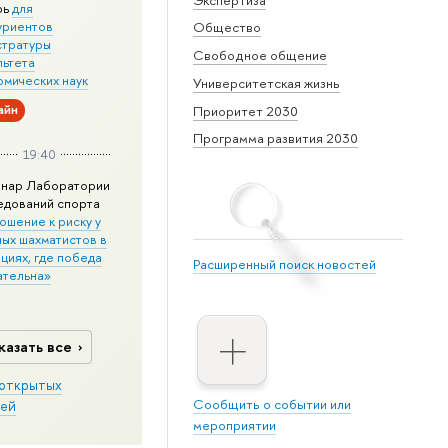
рь
для
уриентов
Общество
стратуры
Свободное общение
льтета
омических наук
Университетская жизнь
айн
Приоритет 2030
Программа развития 2030
19:40
нар Лаборатории
едований спорта
ошение к риску у
ных шахматистов в
циях, где победа
Расширенный поиск новостей
ательна»
казать все
открытых
Сообщить о событии или
ей
мероприятии