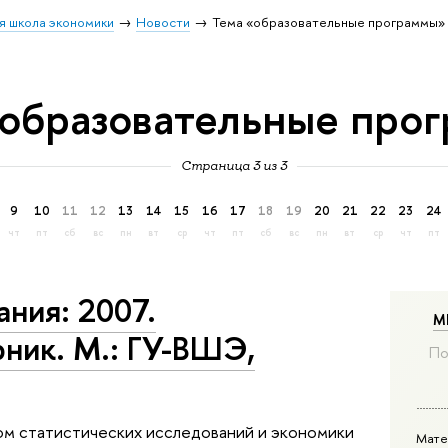
я школа экономики
Новости
Тема «образовательные программы»
«образовательные про
Страница 3 из 3
9
10
11
12
13
14
15
16
17
18
19
20
21
22
23
24
чт
пт
сб
вс
пн
вт
ср
чт
пт
сб
вс
пн
вт
ср
чт
пт
ния: 2007.
М
ник. М.: ГУ-ВШЭ,
По
ом статистических исследований и экономики
Мате