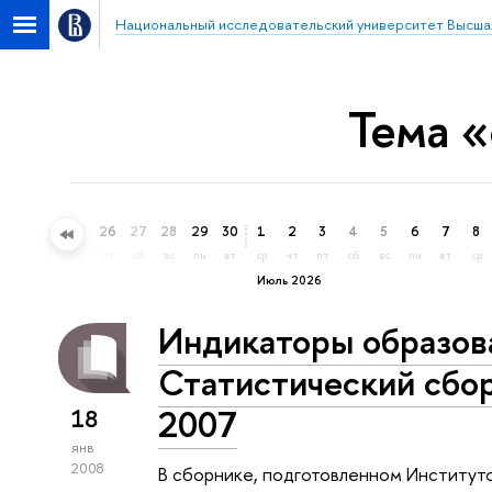
Национальный исследовательский университет Высша
Тема 
23
24
25
26
27
28
29
30
1
2
3
4
5
6
7
8
вт
ср
чт
пт
сб
вс
пн
вт
ср
чт
пт
сб
вс
пн
вт
ср
Июль 2026
Индикаторы образова
Статистический сбор
2007
18
янв
2008
В сборнике, подготовленном Институт