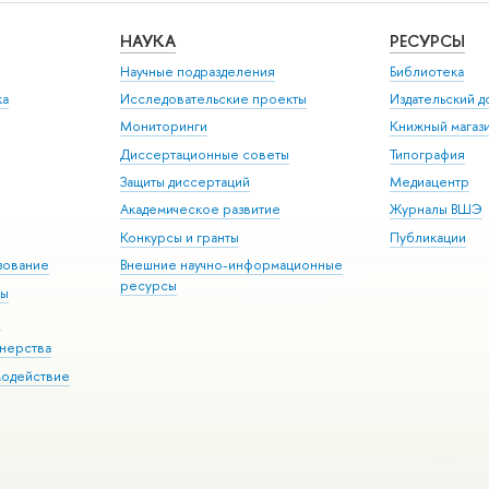
НАУКА
РЕСУРСЫ
Научные подразделения
Библиотека
ка
Исследовательские проекты
Издательский 
Мониторинги
Книжный магаз
Диссертационные советы
Типография
Защиты диссертаций
Медиацентр
Академическое развитие
Журналы ВШЭ
Конкурсы и гранты
Публикации
зование
Внешние научно-информационные
ресурсы
ры
Э
нерства
модействие