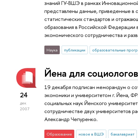
знаний ГУ-ВШЭ в рамках Инновационно
представлены данные, приведенные в 
статистических стандартов и отражаю
образования в Российской Федерации 
экономического сотрудничества и разв
Наука
публикации
образовательные прог
Йена для социолого
19 декабря подписан меморандум о с
24
экономики и университетом г. Йена, ФР
социальных наук Йенского университет
дек
2007
сотрудничестве двух университетов ра
Александр Чепуренко.
Образование
новое в ВШЭ
бакалавриат