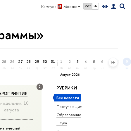
Кампус в
Москве
РУС
EN
граммы»
25
26
27
28
29
30
31
1
2
3
4
5
6
7
8
9
сб
вс
пн
вт
ср
чт
пт
сб
вс
пн
вт
ср
чт
пт
сб
вс
Август 2026
2
РУБРИКИ
ЕРОПРИЯТИЯ
Все новости
недельник, 10
Поступающим
августа
Образование
Наука
матический
Экспертиза