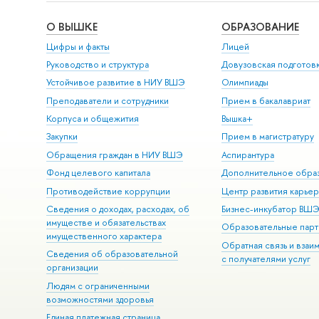
О ВЫШКЕ
ОБРАЗОВАНИЕ
Цифры и факты
Лицей
Руководство и структура
Довузовская подготов
Устойчивое развитие в НИУ ВШЭ
Олимпиады
Преподаватели и сотрудники
Прием в бакалавриат
Корпуса и общежития
Вышка+
Закупки
Прием в магистратуру
Обращения граждан в НИУ ВШЭ
Аспирантура
Фонд целевого капитала
Дополнительное обра
Противодействие коррупции
Центр развития карье
Сведения о доходах, расходах, об
Бизнес-инкубатор ВШ
имуществе и обязательствах
Образовательные парт
имущественного характера
Обратная связь и взаи
Сведения об образовательной
с получателями услуг
организации
Людям с ограниченными
возможностями здоровья
Единая платежная страница