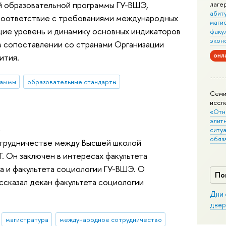
й образовательной программы ГУ-ВШЭ,
лаге
абит
соответствие с требованиями международных
маги
щие уровень и динамику основных индикаторов
факу
экон
в сопоставлении со странами Организации
онл
ития.
раммы
образовательные стандарты
Семи
иссл
«Отн
в
элит
ситуа
обяз
отрудничестве между Высшей школой
Г. Он заключен в интересах факультета
а и факультета социологии ГУ-ВШЭ. О
По
ссказал декан факультета социологии
Дни 
двер
магистратура
международное сотрудничество