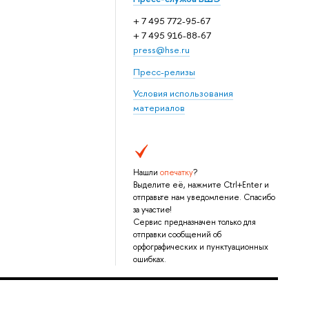
+ 7 495 772-95-67
+ 7 495 916-88-67
press@hse.ru
Пресс-релизы
Условия использования
материалов
Нашли
опечатку
?
Выделите её, нажмите Ctrl+Enter и
отправьте нам уведомление. Спасибо
за участие!
Сервис предназначен только для
отправки сообщений об
орфографических и пунктуационных
ошибках.