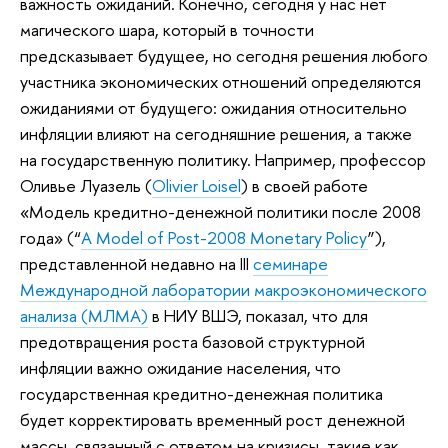
важность ожиданий. Конечно, сегодня у нас нет
магического шара, который в точности
предсказывает будущее, но сегодня решения любого
участника экономических отношений определяются
ожиданиями от будущего: ожидания относительно
инфляции влияют на сегодняшние решения, а также
на государственную политику. Например, профессор
Оливье Луазель (
Olivier Loisel
) в своей работе
«Модель кредитно-денежной политики после 2008
года» (“
A Model of Post-2008 Monetary Policy
”),
представленной недавно на III
семинаре
Международной лаборатории макроэкономического
анализа (МЛМА)
в НИУ ВШЭ, показал, что для
предотвращения роста базовой структурной
инфляции важно ожидание населения, что
государственная кредитно-денежная политика
будет корректировать временный рост денежной
массы, связанный с ответом на кризисы, такие как