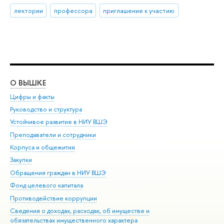
лектории
профессора
приглашение к участию
О ВЫШКЕ
ОБ
Цифры и факты
Ли
Руководство и структура
Дов
Устойчивое развитие в НИУ ВШЭ
Ол
Преподаватели и сотрудники
При
Корпуса и общежития
Вы
Закупки
При
Обращения граждан в НИУ ВШЭ
Ас
Фонд целевого капитала
До
Противодействие коррупции
Цен
Сведения о доходах, расходах, об имуществе и
Би
обязательствах имущественного характера
Об