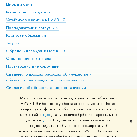
Цифры и факты
Ли
Руководство и структура
Дов
Устойчивое развитие в НИУ ВШЭ
Ол
Преподаватели и сотрудники
При
Корпуса и общежития
Вы
Закупки
При
Обращения граждан в НИУ ВШЭ
Ас
Фонд целевого капитала
До
Противодействие коррупции
Цен
Сведения о доходах, расходах, об имуществе и
Би
обязательствах имущественного характера
Об
Сведения об образовательной организации
Обр
Людям с ограниченными возможностями здоровья
Мы используем файлы cookies для улучшения работы сайта
Единая платежная страница
НИУ ВШЭ и большего удобства его использования. Более
подробную информацию об использовании файлов cookies
Работа в Вышке
можно найти
здесь
, наши правила обработки персональных
данных –
здесь
. Продолжая пользоваться сайтом, вы
✖
Редактору
подтверждаете, что были проинформированы об
© НИУ ВШЭ 1993–2026
Адреса и контакты
Условия использования
использовании файлов cookies сайтом НИУ ВШЭ и согласны
с нашими правилами обработки персональных данных. Вы
материалов
Политика конфиденциальности
Карта сайта