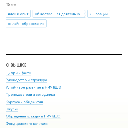
Темы
идеи и опыт
общественная деятельность
инновации
онлайн-образование
О ВЫШКЕ
ОБ
Цифры и факты
Ли
Руководство и структура
Дов
Устойчивое развитие в НИУ ВШЭ
Ол
Преподаватели и сотрудники
При
Корпуса и общежития
Вы
Закупки
При
Обращения граждан в НИУ ВШЭ
Ас
Фонд целевого капитала
До