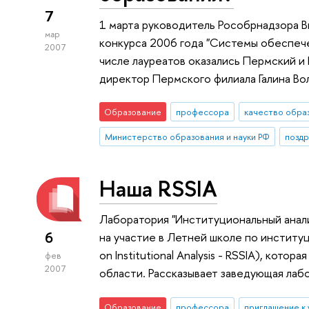
7
1 марта руководитель Рособрнадзора 
мар
конкурса 2006 года "Системы обеспече
2007
числе лауреатов оказались Пермский и
директор Пермского филиала Галина Во
Образование
профессора
качество обра
Министерство образования и науки РФ
позд
Наша RSSIA
Лаборатория "Институциональный анал
6
на участие в Летней школе по институ
on Institutional Analysis - RSSIA), кото
фев
2007
области. Рассказывает заведующая ла
Образование
профессора
приглашение к