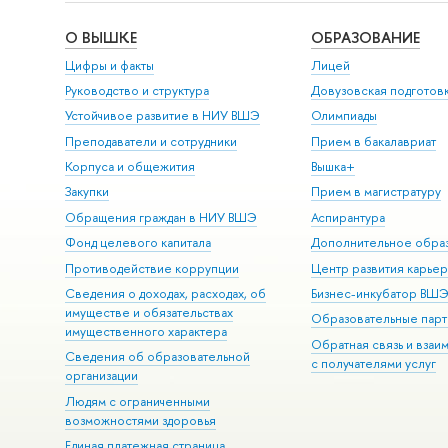
О ВЫШКЕ
ОБРАЗОВАНИЕ
Цифры и факты
Лицей
Руководство и структура
Довузовская подготов
Устойчивое развитие в НИУ ВШЭ
Олимпиады
Преподаватели и сотрудники
Прием в бакалавриат
Корпуса и общежития
Вышка+
Закупки
Прием в магистратуру
Обращения граждан в НИУ ВШЭ
Аспирантура
Фонд целевого капитала
Дополнительное обра
Противодействие коррупции
Центр развития карье
Сведения о доходах, расходах, об
Бизнес-инкубатор ВШ
имуществе и обязательствах
Образовательные парт
имущественного характера
Обратная связь и взаи
Сведения об образовательной
с получателями услуг
организации
Людям с ограниченными
возможностями здоровья
Единая платежная страница