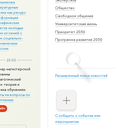
льникова
ературные
Общество
ики как ресурс
Свободное общение
сформации
рафических
Университетская жизнь
ктов молодых
Приоритет 2030
н из семей с
им социально-
Программа развития 2030
омическим
усом»
19:00
нар магистерской
раммы
Расширенный поиск новостей
агогический
н: теория и
тика обучения»:
ты на вопросы по
уплению
айн
Сообщить о событии или
мероприятии