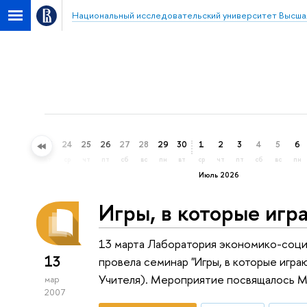
Национальный исследовательский университет Высша
21
22
23
24
25
26
27
28
29
30
1
2
3
4
5
6
вс
пн
вт
ср
чт
пт
сб
вс
пн
вт
ср
чт
пт
сб
вс
пн
Июль 2026
Игры, в которые иг
13 марта Лаборатория экономико-соц
13
провела семинар "Игры, в которые игра
Учителя). Мероприятие посвящалось 
мар
2007