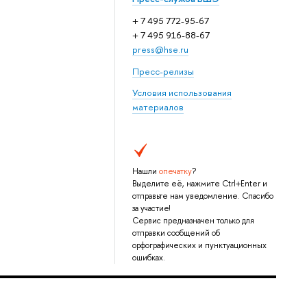
+ 7 495 772-95-67
+ 7 495 916-88-67
press@hse.ru
Пресс-релизы
Условия использования
материалов
Нашли
опечатку
?
Выделите её, нажмите Ctrl+Enter и
отправьте нам уведомление. Спасибо
за участие!
Сервис предназначен только для
отправки сообщений об
орфографических и пунктуационных
ошибках.