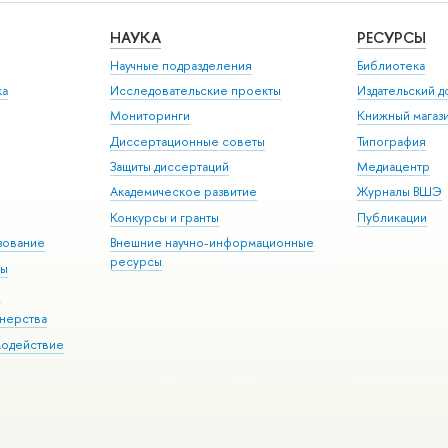
НАУКА
РЕСУРСЫ
Научные подразделения
Библиотека
ка
Исследовательские проекты
Издательский 
Мониторинги
Книжный магаз
Диссертационные советы
Типография
Защиты диссертаций
Медиацентр
Академическое развитие
Журналы ВШЭ
Конкурсы и гранты
Публикации
зование
Внешние научно-информационные
ресурсы
ры
Э
нерства
модействие