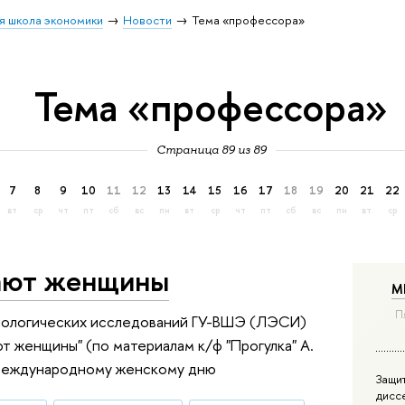
я школа экономики
Новости
Тема «профессора»
Тема «профессора»
Страница 89 из 89
7
8
9
10
11
12
13
14
15
16
17
18
19
20
21
22
вт
ср
чт
пт
сб
вс
пн
вт
ср
чт
пт
сб
вс
пн
вт
ср
рают женщины
М
П
иологических исследований ГУ-ВШЭ (ЛЭСИ)
ют женщины" (по материалам к/ф "Прогулка" А.
Международному женскому дню
Защи
дисс