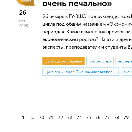
очень печально»
26
26 января в ГУ-ВШЭ под руководством 
янв
цикла под общим названием «Экономич
2005
периода». Какие изменения произошли 
экономическим ростом? На эти и друг
эксперты, преподаватели и студенты В
Свободное общение
профессора
экспер
Цикл семинаров "Экономическая политика в условиях переходного периода" под руководством Евгения Ясина
экон
1
...
70
71
72
73
74
75
76
77
78
79