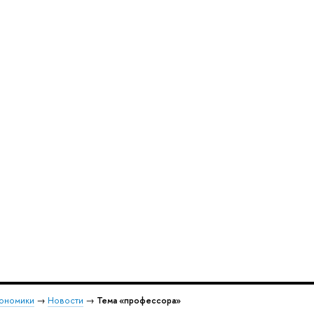
кономики
→
Новости
→
Тема «профессора»