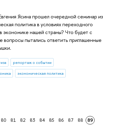
Евгения Ясина прошел очередной семинар из
еская политика в условиях переходного
в экономике нашей страны? Что будет с
ие вопросы пытались ответить приглашенные
ышки.
тиза
репортаж о событии
омика
экономическая политика
80
81
82
83
84
85
86
87
88
89