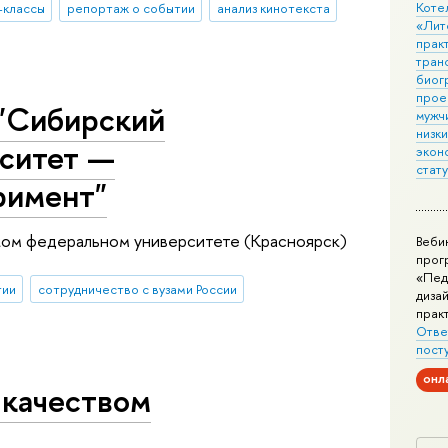
Коте
-классы
репортаж о событии
анализ кинотекста
«Лит
практ
тран
биог
прое
 "Сибирский
мужчи
низк
ситет —
экон
стат
римент"
ком федеральном университете (Красноярск)
Веби
прог
«Пед
тии
сотрудничество с вузами России
дизай
прак
Отве
пост
онл
 качеством