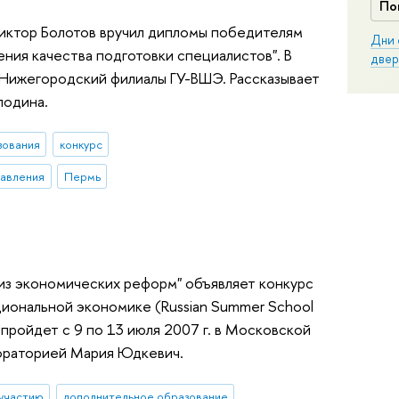
По
Виктор Болотов вручил дипломы победителям
Дни 
ния качества подготовки специалистов". В
двер
 Нижегородский филиалы ГУ-ВШЭ. Рассказывает
лодина.
зования
конкурс
равления
Пермь
из экономических реформ" объявляет конкурс
циональной экономике (Russian Summer School
рая пройдет с 9 по 13 июля 2007 г. в Московской
бораторией Мария Юдкевич.
 участию
дополнительное образование