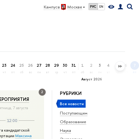
Кампус в
Москве
РУС
EN
23
24
25
26
27
28
29
30
31
1
2
3
4
5
6
7
чт
пт
сб
вс
пн
вт
ср
чт
пт
сб
вс
пн
вт
ср
чт
пт
Август 2026
2
РУБРИКИ
ЕРОПРИЯТИЯ
Все новости
ятница, 7 августа
Поступающим
12:00
Образование
та кандидатской
Наука
ертации
Максима
Экспертиза