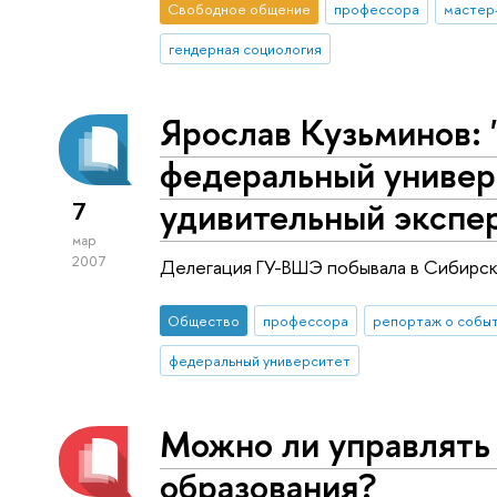
Свободное общение
профессора
мастер
гендерная социология
Ярослав Кузьминов:
федеральный универ
удивительный экспе
7
мар
2007
Делегация ГУ-ВШЭ побывала в Сибирс
Общество
профессора
репортаж о собы
федеральный университет
Можно ли управлять
образования?