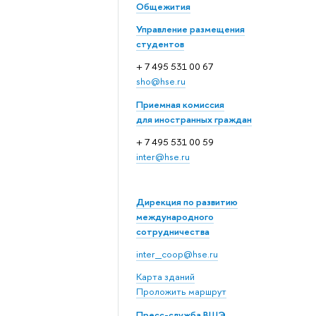
Общежития
Управление размещения
студентов
+ 7 495 531 00 67
sho@hse.ru
Приемная комиссия
для иностранных граждан
+ 7 495 531 00 59
inter@hse.ru
Дирекция по развитию
международного
сотрудничества
inter_coop@hse.ru
Карта зданий
Проложить маршрут
Пресс-служба ВШЭ