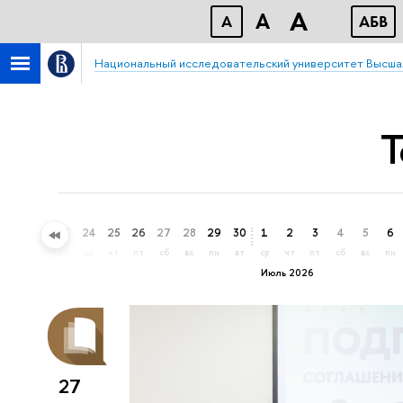
A
A
A
АБВ
Национальный исследовательский университет Высша
Т
21
22
23
24
25
26
27
28
29
30
1
2
3
4
5
6
вс
пн
вт
ср
чт
пт
сб
вс
пн
вт
ср
чт
пт
сб
вс
пн
Июль 2026
27