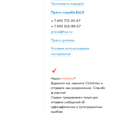
Проложить маршрут
Пресс-служба ВШЭ
+ 7 495 772-95-67
+ 7 495 916-88-67
press@hse.ru
Пресс-релизы
Условия использования
материалов
Нашли
опечатку
?
Выделите её, нажмите Ctrl+Enter и
отправьте нам уведомление. Спасибо
за участие!
Сервис предназначен только для
отправки сообщений об
орфографических и пунктуационных
ошибках.