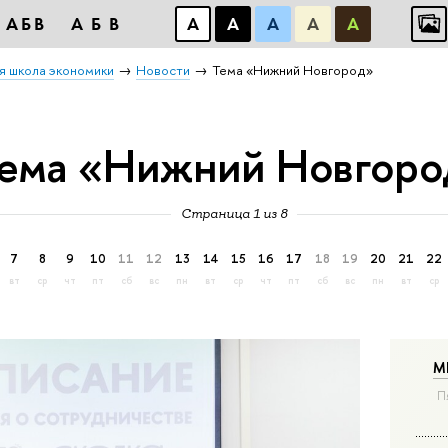
АБВ
АБВ
А
А
А
А
А
я школа экономики
Новости
Тема «Нижний Новгород»
ема «Нижний Новгоро
Страница 1 из 8
7
8
9
10
11
12
13
14
15
16
17
18
19
20
21
22
вт
ср
чт
пт
сб
вс
пн
вт
ср
чт
пт
сб
вс
пн
вт
ср
М
П