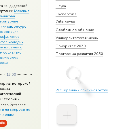
та кандидатской
Наука
ертации
Максима
Экспертиза
льникова
ературные
Общество
ики как ресурс
Свободное общение
сформации
рафических
Университетская жизнь
ктов молодых
Приоритет 2030
н из семей с
им социально-
Программа развития 2030
омическим
усом»
19:00
нар магистерской
раммы
Расширенный поиск новостей
агогический
н: теория и
тика обучения»:
ты на вопросы по
уплению
айн