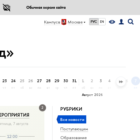
Обычная версия сайта
Кампус в
Москве
РУС
EN
д»
23
24
25
26
27
28
29
30
31
1
2
3
4
5
6
7
чт
пт
сб
вс
пн
вт
ср
чт
пт
сб
вс
пн
вт
ср
чт
пт
Август 2026
2
РУБРИКИ
ЕРОПРИЯТИЯ
Все новости
ятница, 7 августа
Поступающим
12:00
Образование