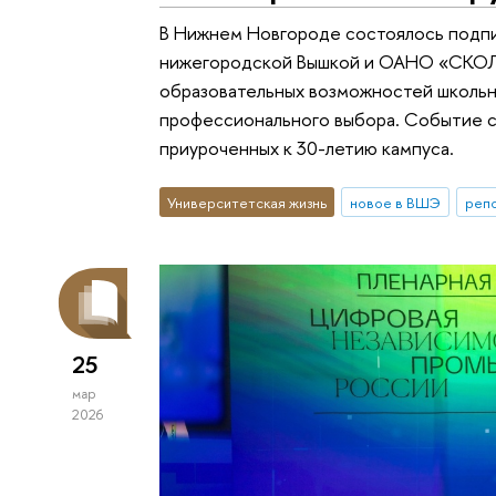
В Нижнем Новгороде состоялось подпи
нижегородской Вышкой и ОАНО «СКОЛК
образовательных возможностей школьни
профессионального выбора. Событие с
приуроченных к 30-летию кампуса.
Университетская жизнь
новое в ВШЭ
реп
25
мар
2026