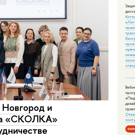
Защи
дисс
Коте
«Лит
практ
тран
биог
прое
мужчи
низк
экон
стат
Веби
прог
«Пед
дизай
Новгород и
прак
Отве
ла «СКОЛКА»
пост
удничестве
онл