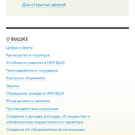
Дни открытых дверей
О ВЫШКЕ
ОБ
Цифры и факты
Ли
Руководство и структура
Дов
Устойчивое развитие в НИУ ВШЭ
Ол
Преподаватели и сотрудники
При
Корпуса и общежития
Вы
Закупки
При
Обращения граждан в НИУ ВШЭ
Ас
Фонд целевого капитала
До
Противодействие коррупции
Цен
Сведения о доходах, расходах, об имуществе и
Би
обязательствах имущественного характера
Об
Сведения об образовательной организации
Обр