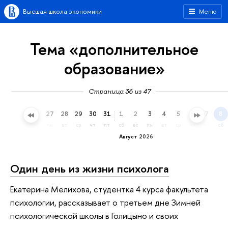
Высшая школа экономики
Меню
Тема «дополнительное
образование»
Страница 36 из 47
24
25
26
27
28
29
30
31
1
2
3
4
5
6
7
8
пт
сб
вс
пн
вт
ср
чт
пт
сб
вс
пн
вт
ср
чт
пт
сб
Август 2026
Один день из жизни психолога
Екатерина Мелихова, студентка 4 курса факультета
психологии, рассказывает о третьем дне Зимней
психологической школы в Голицыно и своих