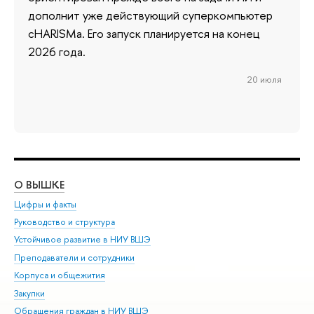
дополнит уже действующий суперкомпьютер
cHARISMa. Его запуск планируется на конец
2026 года.
20 июля
О ВЫШКЕ
ОБ
Цифры и факты
Ли
Руководство и структура
Дов
Устойчивое развитие в НИУ ВШЭ
Ол
Преподаватели и сотрудники
При
Корпуса и общежития
Вы
Закупки
При
Обращения граждан в НИУ ВШЭ
Ас