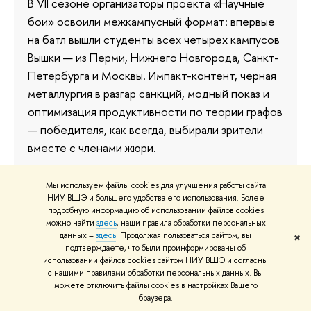
В VII сезоне организаторы проекта «Научные
бои» освоили межкампусный формат: впервые
на батл вышли студенты всех четырех кампусов
Вышки — из Перми, Нижнего Новгорода, Санкт-
Петербурга и Москвы. Импакт-контент, черная
металлургия в разгар санкций, модный показ и
оптимизация продуктивности по теории графов
— победителя, как всегда, выбирали зрители
вместе с членами жюри.
14 мая 2024
Мы используем файлы cookies для улучшения работы сайта
НИУ ВШЭ и большего удобства его использования. Более
подробную информацию об использовании файлов cookies
можно найти
здесь
, наши правила обработки персональных
данных –
здесь
. Продолжая пользоваться сайтом, вы
От аутентичности до патентов:
✖
подтверждаете, что были проинформированы об
как прошел второй полуфинал
использовании файлов cookies сайтом НИУ ВШЭ и согласны
с нашими правилами обработки персональных данных. Вы
«Научных боев»
можете отключить файлы cookies в настройках Вашего
браузера.
Под лозунгом «Никаких презентаций. Только