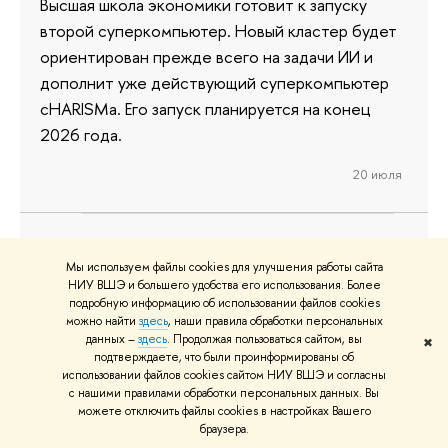
Высшая школа экономики готовит к запуску
второй суперкомпьютер. Новый кластер будет
ориентирован прежде всего на задачи ИИ и
дополнит уже действующий суперкомпьютер
cHARISMa. Его запуск планируется на конец
2026 года.
20 июля
В НИУ ВШЭ создан Фонд науки и
Мы используем файлы cookies для улучшения работы сайта
НИУ ВШЭ и большего удобства его использования. Более
технологий
подробную информацию об использовании файлов cookies
можно найти
здесь
, наши правила обработки персональных
Фонд науки и технологий НИУ ВШЭ (ФНТ)
данных –
здесь
. Продолжая пользоваться сайтом, вы
✖
подтверждаете, что были проинформированы об
будет финансировать перспективные научные
использовании файлов cookies сайтом НИУ ВШЭ и согласны
инициативы, имеющие прикладную
с нашими правилами обработки персональных данных. Вы
можете отключить файлы cookies в настройках Вашего
направленность и содействующие достижению
браузера.
технологического лидерства России. На