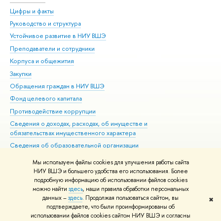
Цифры и факты
Ли
Руководство и структура
Дов
Устойчивое развитие в НИУ ВШЭ
Ол
Преподаватели и сотрудники
При
Корпуса и общежития
Вы
Закупки
При
Обращения граждан в НИУ ВШЭ
Ас
Фонд целевого капитала
До
Противодействие коррупции
Цен
Сведения о доходах, расходах, об имуществе и
Би
обязательствах имущественного характера
Об
Сведения об образовательной организации
Обр
Людям с ограниченными возможностями здоровья
Мы используем файлы cookies для улучшения работы сайта
Единая платежная страница
НИУ ВШЭ и большего удобства его использования. Более
подробную информацию об использовании файлов cookies
Работа в Вышке
можно найти
здесь
, наши правила обработки персональных
данных –
здесь
. Продолжая пользоваться сайтом, вы
✖
Редактору
подтверждаете, что были проинформированы об
© НИУ ВШЭ 1993–2026
Адреса и контакты
Условия использования
использовании файлов cookies сайтом НИУ ВШЭ и согласны