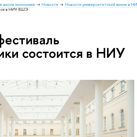
я школа экономики
Новости
Новости университетской жизни в Н
тся в НИУ ВШЭ
фестиваль
ики состоится в НИУ