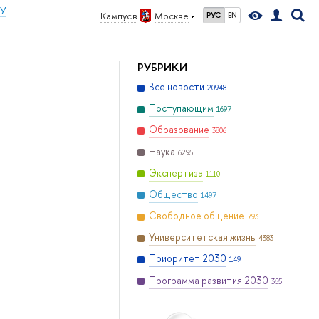
ИУ
Кампус в
Москве
РУС
EN
РУБРИКИ
Все новости
20948
Поступающим
1697
Образование
3806
Наука
6295
Экспертиза
1110
Общество
1497
Свободное общение
793
Университетская жизнь
4383
Приоритет 2030
149
Программа развития 2030
355