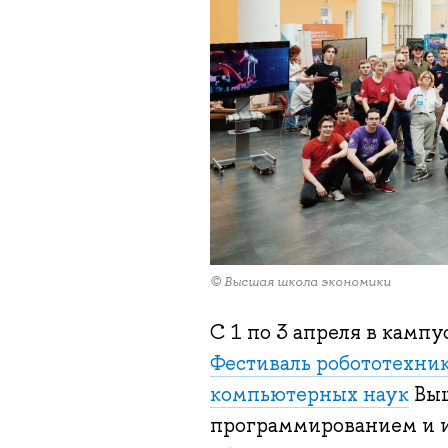
© Высшая школа экономики
С 1 по 3 апреля в кам
Фестиваль робототехни
компьютерных наук
Выш
программированием и и