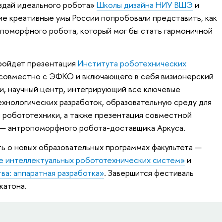
здай идеального робота»
Школы дизайна НИУ ВШЭ
и
ие креативные умы России попробовали представить, как
опоморфного робота, который мог бы стать гармоничной
пройдет презентация
Института роботехнических
совместно с ЭФКО и включающего в себя визионерский
и, научный центр, интегрирующий все ключевые
ехнологических разработок, образовательную среду для
и робототехники, а также презентация совместной
— антропоморфного робота-доставщика Аркуса.
ть о новых образовательных программах факультета —
 интеллектуальных робототехнических систем»
и
ва: аппаратная разработка»
. Завершится фестиваль
катона.