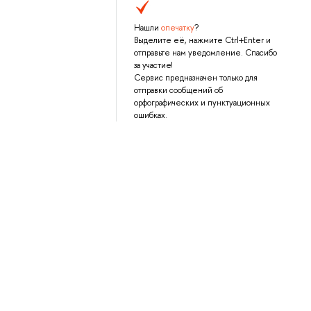
Нашли
опечатку
?
Выделите её, нажмите Ctrl+Enter и
отправьте нам уведомление. Спасибо
за участие!
Сервис предназначен только для
отправки сообщений об
орфографических и пунктуационных
ошибках.