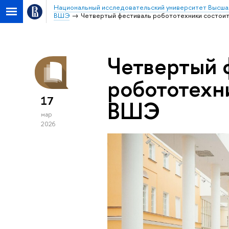
Национальный исследовательский университет Высша
ВШЭ
Четвертый фестиваль робототехники состои
Четвертый 
робототехн
17
ВШЭ
мар
2026