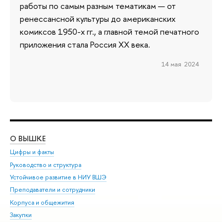
работы по самым разным тематикам — от
ренессансной культуры до американских
комиксов 1950-х гг., а главной темой печатного
приложения стала Россия ХХ века.
14 мая 2024
О ВЫШКЕ
ОБ
Цифры и факты
Ли
Руководство и структура
Дов
Устойчивое развитие в НИУ ВШЭ
Ол
Преподаватели и сотрудники
При
Корпуса и общежития
Вы
Закупки
При