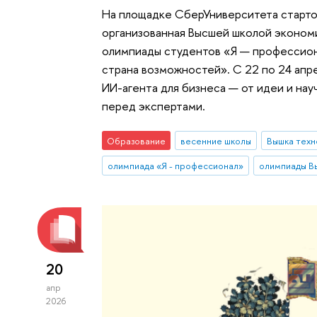
На площадке СберУниверситета старто
организованная Высшей школой эконом
олимпиады студентов «Я — профессио
страна возможностей». С 22 по 24 апр
ИИ-агента для бизнеса — от идеи и нау
перед экспертами.
Образование
весенние школы
Вышка техн
олимпиада «Я - профессионал»
олимпиады В
20
апр
2026