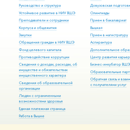
Руководство и структура
Довузовская подготов
Устойчивое развитие в НИУ ВШЭ
Олимпиады
Преподаватели и сотрудники
Прием в бакалавриат
Корпуса и общежития
Вышка+
Закупки
Прием в магистратуру
Обращения граждан в НИУ ВШЭ
Аспирантура
Фонд целевого капитала
Дополнительное обра
Противодействие коррупции
Центр развития карье
Сведения о доходах, расходах, об
Бизнес-инкубатор ВШ
имуществе и обязательствах
Образовательные парт
имущественного характера
Обратная связь и взаи
Сведения об образовательной
с получателями услуг
организации
Людям с ограниченными
возможностями здоровья
Единая платежная страница
Работа в Вышке