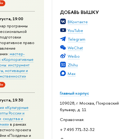
йн
ДОБАВЬ ВЫШКУ
густа, 19:00
ВКонтакте
нар программы
YouTube
ессиональной
подготовки
Telegram
поративное право
WeChat
равление
ами»:
мастер-
Weibo
с «Корпоративные
Zhihu
оны: инструмент
ы, мотивации и
Max
мственности»
йн
Главный корпус
густа, 19:30
109028, г. Москва, Покровский
ия «Культурные
бульвар, д. 11
епты России и
: сходства и
Справочная:
ичия»
в рамках
+ 7 495 771-32-32
естного проекта
йни «Полдень» и