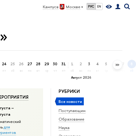
Кампус в
Москве
РУС
EN
ы»
24
25
26
27
28
29
30
31
1
2
3
4
5
6
7
8
пт
сб
вс
пн
вт
ср
чт
пт
сб
вс
пн
вт
ср
чт
пт
сб
Август 2026
РУБРИКИ
ЕРОПРИЯТИЯ
Все новости
густа –
Поступающим
вгуста
Образование
матический
рь
для
Наука
уриентов
Экспертиза