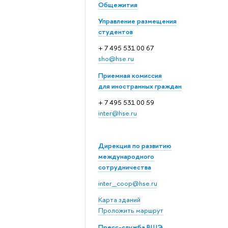
Общежития
Управление размещения
студентов
+ 7 495 531 00 67
sho@hse.ru
Приемная комиссия
для иностранных граждан
+ 7 495 531 00 59
inter@hse.ru
Дирекция по развитию
международного
сотрудничества
inter_coop@hse.ru
Карта зданий
Проложить маршрут
Пресс-служба ВШЭ