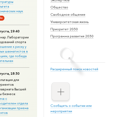
стратуры
льтета
Общество
омических наук
Свободное общение
йн
Университетская жизнь
Приоритет 2030
густа, 19:40
Программа развития 2030
нар Лаборатории
едований спорта
ошение к риску у
ных шахматистов в
циях, где победа
ательна»
Расширенный поиск новостей
густа, 18:30
ультация для
уриентов
лавриата Высшей
ы бизнеса:
еча с
водителем отдела
Сообщить о событии или
рганизации приема
мероприятии
ентов