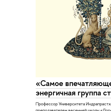
«Самое впечатляюще
энергичная группа с
Профессор Университета Индрапрастха
преподавателем весенней школы «Логик