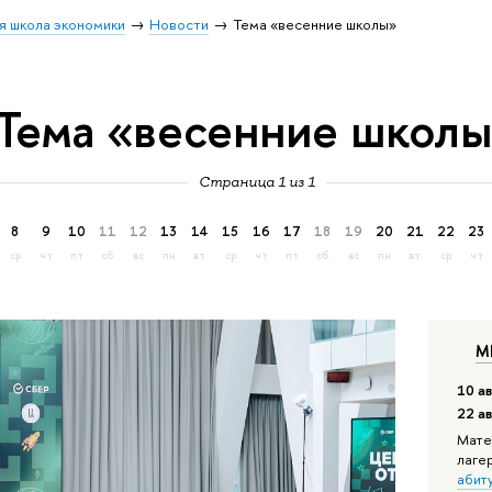
я школа экономики
Новости
Тема «весенние школы»
Тема «весенние школ
Страница 1 из 1
8
9
10
11
12
13
14
15
16
17
18
19
20
21
22
23
ср
чт
пт
сб
вс
пн
вт
ср
чт
пт
сб
вс
пн
вт
ср
чт
М
10 ав
22 а
Мате
лаге
абит