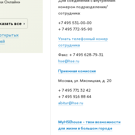
Для соединения с внутренним
ки Онлайн»
номером подразделения/
сотрудника:
+7 495 531-00-00
казать все
+ 7 495 772-95-90
открытых
Узнать телефонный номер
ей
сотрудника
Факс: + 7 495 628-79-31
hse@hse.ru
Приемная комиссия
Москва, ул. Мясницкая, д. 20
+ 7 495 771 32 42
+ 7 495 916 88 44
abitur@hse.ru
MyHSEhouse - твои возможности
для жизни в большом городе