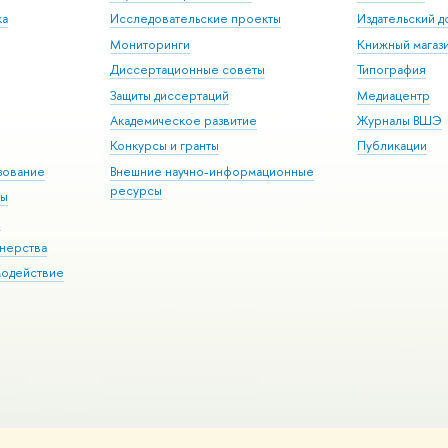
ка
Исследовательские проекты
Издательский 
Мониторинги
Книжный магаз
Диссертационные советы
Типография
Защиты диссертаций
Медиацентр
Академическое развитие
Журналы ВШЭ
Конкурсы и гранты
Публикации
зование
Внешние научно-информационные
ресурсы
ры
Э
нерства
модействие