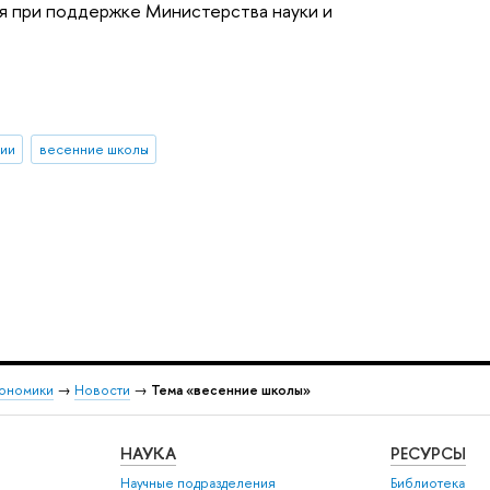
я при поддержке Министерства науки и
ии
весенние школы
кономики
→
Новости
→
Тема «весенние школы»
НАУКА
РЕСУРСЫ
Научные подразделения
Библиотека