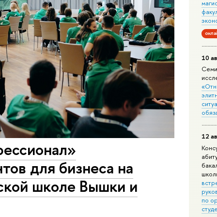
маги
факу
экон
онла
10 ав
Семи
иссл
«Отн
элит
ситуа
обяз
12 ав
фессионал»
Конс
абит
тов для бизнеса на
бака
школ
ской школе Вышки и
встр
руко
по о
студ