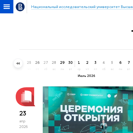
Национальный исследовательский университет Высша
22
23
24
25
26
27
28
29
30
1
2
3
4
5
6
7
пн
вт
ср
чт
пт
сб
вс
пн
вт
ср
чт
пт
сб
вс
пн
вт
Июль 2026
23
апр
2026