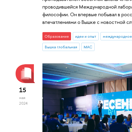
проводившейся Международной лаборат
философии. Он впервые побывал в росс
впечатлениями о Вышке с новостной сл
Образование
идеи и опыт
международное
Вышка глобальная
МАС
15
мая
2024