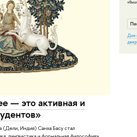
«Выш
По
Дни 
двер
е — это активная и
тудентов»
 (Дели, Индия) Санха Басу стал
а, лингвистика и формальная философия»,