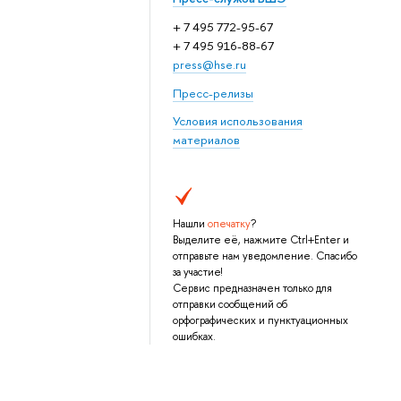
+ 7 495 772-95-67
+ 7 495 916-88-67
press@hse.ru
Пресс-релизы
Условия использования
материалов
Нашли
опечатку
?
Выделите её, нажмите Ctrl+Enter и
отправьте нам уведомление. Спасибо
за участие!
Сервис предназначен только для
отправки сообщений об
орфографических и пунктуационных
ошибках.