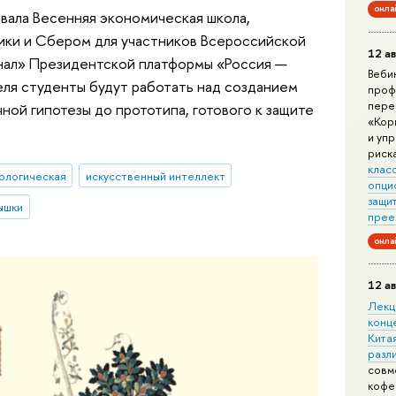
онла
вала Весенняя экономическая школа,
ики и Сбером для участников Всероссийской
12 ав
нал» Президентской платформы «Россия —
Веби
еля студенты будут работать над созданием
проф
пере
чной гипотезы до прототипа, готового к защите
«Кор
и уп
риск
клас
ологическая
искусственный интеллект
опци
защит
ышки
прее
онла
12 ав
Лекц
конц
Китая
разл
совм
кофе