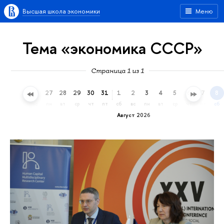
Высшая школа экономики
Меню
Тема «экономика СССР»
Страница 1 из 1
24
25
26
27
28
29
30
31
1
2
3
4
5
6
7
8
пт
сб
вс
пн
вт
ср
чт
пт
сб
вс
пн
вт
ср
чт
пт
сб
Август 2026