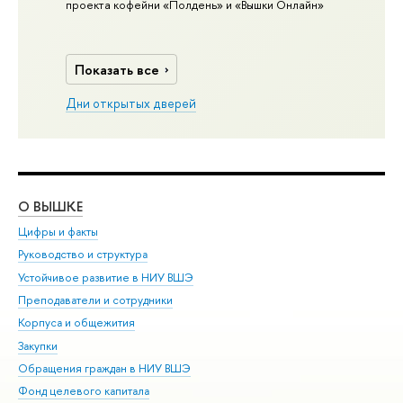
проекта кофейни «Полдень» и «Вышки Онлайн»
Показать все
Дни открытых дверей
О ВЫШКЕ
ОБ
Цифры и факты
Ли
Руководство и структура
Дов
Устойчивое развитие в НИУ ВШЭ
Ол
Преподаватели и сотрудники
При
Корпуса и общежития
Вы
Закупки
При
Обращения граждан в НИУ ВШЭ
Ас
Фонд целевого капитала
До