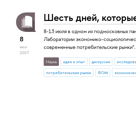
Шесть дней, котор
8-13 июля в одном из подмосковных п
8
Лаборатории экономико-социологическ
современные потребительские рынки".
июл
2007
Наука
идеи и опыт
дискуссии
исследова
потребительские рынки
ФОМ
экономичес