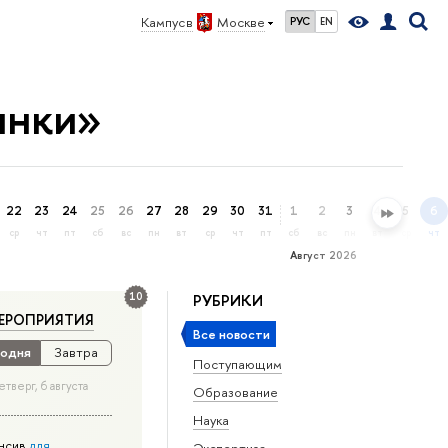
Кампус в
Москве
РУС
EN
ынки»
22
23
24
25
26
27
28
29
30
31
1
2
3
4
5
6
ср
чт
пт
сб
вс
пн
вт
ср
чт
пт
сб
вс
пн
вт
ср
чт
Август 2026
10
РУБРИКИ
ЕРОПРИЯТИЯ
Все новости
одня
Завтра
Поступающим
етверг, 6 августа
Образование
Наука
нсив
для
Экспертиза