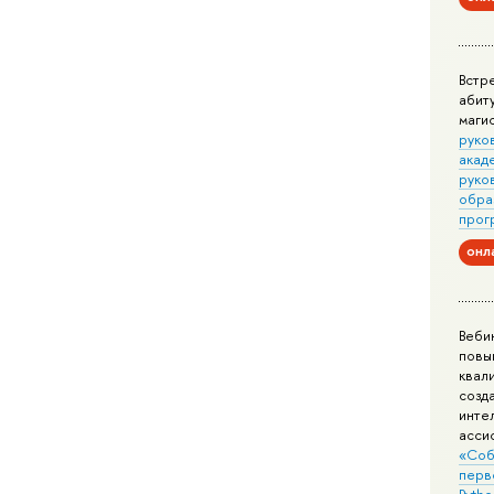
Встр
абит
маги
руко
акад
руко
обра
прог
онл
Веби
повы
квал
созд
инте
асси
«Соб
перв
Pytho