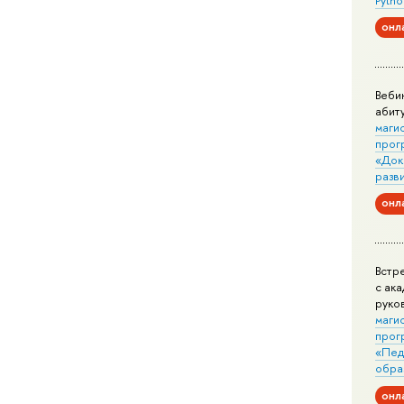
онл
Веби
абит
маги
прог
«Док
разв
онл
Встр
с ак
руко
маги
прог
«Пед
обра
онл