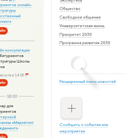
уриентов онлайн-
Общество
стратуры
усственный
Свободное общение
ллект»
Университетская жизнь
айн
Приоритет 2030
Программа развития 2030
йн консультации
абитуриентов
стратуры Школы
йна
августа в 14:00
Расширенный поиск новостей
айн
18:00
нар для
уриентов
стерской
раммы «Маркетинг
Сообщить о событии или
неджмент»
мероприятии
айн