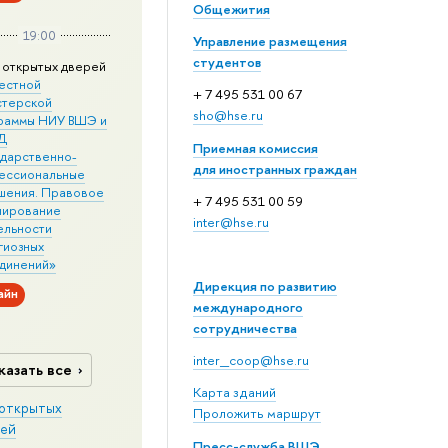
Общежития
19:00
Управление размещения
студентов
 открытых дверей
естной
+ 7 495 531 00 67
стерской
sho@hse.ru
раммы НИУ ВШЭ и
Д
Приемная комиссия
ударственно-
для иностранных граждан
ессиональные
шения. Правовое
+ 7 495 531 00 59
лирование
inter@hse.ru
ельности
гиозных
динений»
Дирекция по развитию
айн
международного
сотрудничества
inter_coop@hse.ru
казать все
Карта зданий
открытых
Проложить маршрут
ей
Пресс-служба ВШЭ