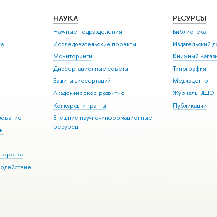
НАУКА
РЕСУРСЫ
Научные подразделения
Библиотека
ка
Исследовательские проекты
Издательский 
Мониторинги
Книжный магаз
Диссертационные советы
Типография
Защиты диссертаций
Медиацентр
Академическое развитие
Журналы ВШЭ
Конкурсы и гранты
Публикации
зование
Внешние научно-информационные
ресурсы
ры
Э
нерства
модействие