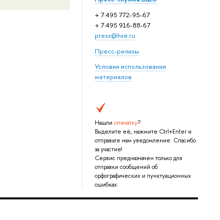
+ 7 495 772-95-67
+ 7 495 916-88-67
press@hse.ru
Пресс-релизы
Условия использования
материалов
Нашли
опечатку
?
Выделите её, нажмите Ctrl+Enter и
отправьте нам уведомление. Спасибо
за участие!
Сервис предназначен только для
отправки сообщений об
орфографических и пунктуационных
ошибках.