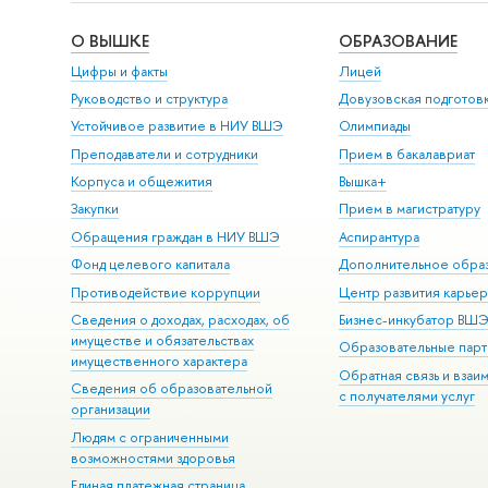
О ВЫШКЕ
ОБРАЗОВАНИЕ
Цифры и факты
Лицей
Руководство и структура
Довузовская подготов
Устойчивое развитие в НИУ ВШЭ
Олимпиады
Преподаватели и сотрудники
Прием в бакалавриат
Корпуса и общежития
Вышка+
Закупки
Прием в магистратуру
Обращения граждан в НИУ ВШЭ
Аспирантура
Фонд целевого капитала
Дополнительное обра
Противодействие коррупции
Центр развития карье
Сведения о доходах, расходах, об
Бизнес-инкубатор ВШ
имуществе и обязательствах
Образовательные парт
имущественного характера
Обратная связь и взаи
Сведения об образовательной
с получателями услуг
организации
Людям с ограниченными
возможностями здоровья
Единая платежная страница