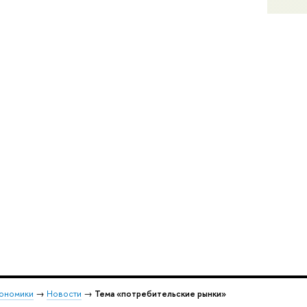
кономики
→
Новости
→
Тема «потребительские рынки»