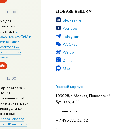
ДОБАВЬ ВЫШКУ
18:00
ВКонтакте
еча для
уриентов
YouTube
стратуры
с
Telegram
водством МИЭМ и
емическими
WeChat
водителями
зовательных
Weibo
рамм
Zhihu
айн
Max
18:00
Главный корпус
нар программы
шения
109028, г. Москва, Покровский
ификации «LLM:
бульвар, д. 11
ание и интеграция
ллектуальных
Справочная:
стентов»:
ираем своего
+ 7 495 771-32-32
ого ИИ-агента в
n»