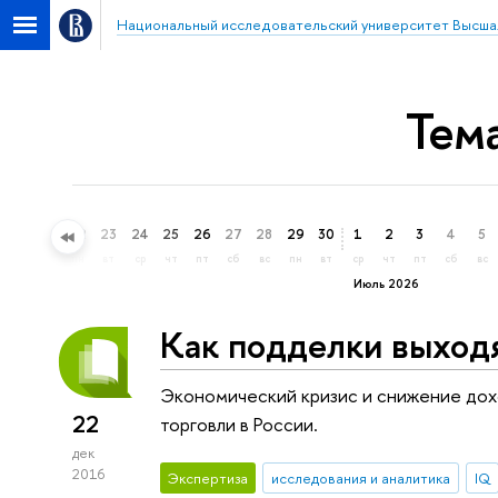
Национальный исследовательский университет Высша
Тем
20
21
22
23
24
25
26
27
28
29
30
1
2
3
4
5
сб
вс
пн
вт
ср
чт
пт
сб
вс
пн
вт
ср
чт
пт
сб
вс
Июль 2026
Как подделки выход
Экономический кризис и снижение дох
22
торговли в России.
дек
2016
Экспертиза
исследования и аналитика
IQ