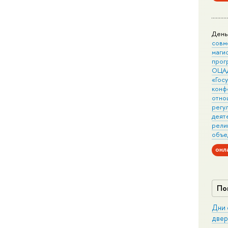
День
совм
маги
прог
ОЦА
«Гос
конф
отно
регу
деят
рели
объе
онл
По
Дни 
двер