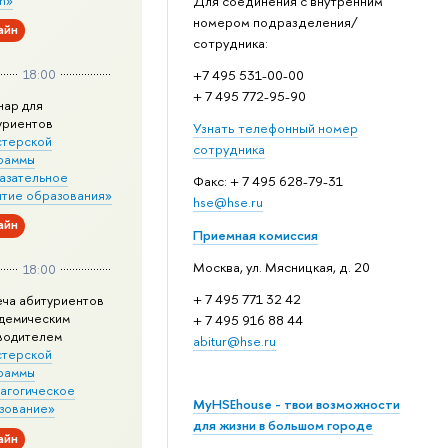
Для соединения с внутренним
номером подразделения/
айн
сотрудника:
18:00
+7 495 531-00-00
+ 7 495 772-95-90
нар для
уриентов
Узнать телефонный номер
стерской
сотрудника
раммы
азательное
Факс: + 7 495 628-79-31
итие образования»
hse@hse.ru
айн
Приемная комиссия
Москва, ул. Мясницкая, д. 20
18:00
+ 7 495 771 32 42
еча абитуриентов
адемическим
+ 7 495 916 88 44
водителем
abitur@hse.ru
стерской
раммы
агогическое
MyHSEhouse - твои возможности
зование»
для жизни в большом городе
айн