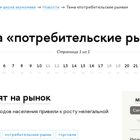
я школа экономики
Новости
Тема «потребительские рынки»
а «потребительские р
Страница 1 из 1
6
7
8
9
10
11
12
13
14
15
16
17
18
19
20
21
пн
вт
ср
чт
пт
сб
вс
пн
вт
ср
чт
пт
сб
вс
пн
вт
ят на рынок
М
Сег
одов населения привели к росту нелегальной
Ч
потребительские рынки
торговля
Инте