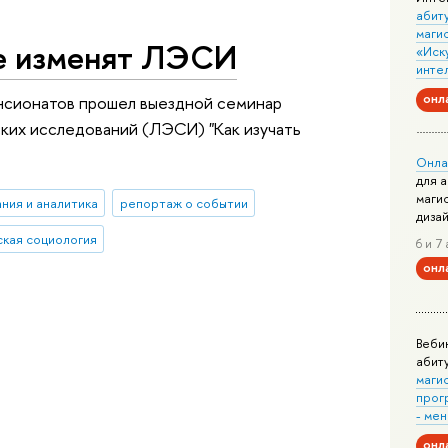
абит
маги
ые изменят ЛЭСИ
«Иск
инте
онл
ансионатов прошел выездной семинар
их исследований (ЛЭСИ) "Как изучать
Онла
для 
маги
ния и аналитика
репортаж о событии
диза
кая социология
6 и 7 
онл
Веби
абит
маги
прог
- ме
онл