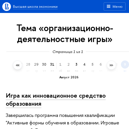
Высшая школа экономики
Меню
Тема «организационно-
деятельностные игры»
Страница 1 из 1
25
26
27
28
29
30
31
1
2
3
4
5
6
7
8
9
сб
вс
пн
вт
ср
чт
пт
сб
вс
пн
вт
ср
чт
пт
сб
вс
Август 2026
Игра как инновационное средство
образования
Завершилась программа повышения квалификации
"Активные формы обучения в образовании. Игровые