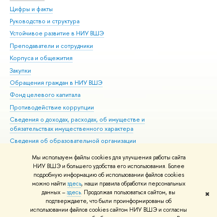
Цифры и факты
Ли
Руководство и структура
Дов
Устойчивое развитие в НИУ ВШЭ
Ол
Преподаватели и сотрудники
При
Корпуса и общежития
Вы
Закупки
При
Обращения граждан в НИУ ВШЭ
Ас
Фонд целевого капитала
До
Противодействие коррупции
Цен
Сведения о доходах, расходах, об имуществе и
Би
обязательствах имущественного характера
Об
Сведения об образовательной организации
Обр
Людям с ограниченными возможностями здоровья
Мы используем файлы cookies для улучшения работы сайта
Единая платежная страница
НИУ ВШЭ и большего удобства его использования. Более
подробную информацию об использовании файлов cookies
Работа в Вышке
можно найти
здесь
, наши правила обработки персональных
данных –
здесь
. Продолжая пользоваться сайтом, вы
✖
Редактору
подтверждаете, что были проинформированы об
© НИУ ВШЭ 1993–2026
Адреса и контакты
Условия использования
использовании файлов cookies сайтом НИУ ВШЭ и согласны