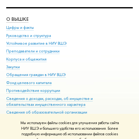
О ВЫШКЕ
ОБ
Цифры и факты
Ли
Руководство и структура
Дов
Устойчивое развитие в НИУ ВШЭ
Ол
Преподаватели и сотрудники
При
Корпуса и общежития
Вы
Закупки
При
Обращения граждан в НИУ ВШЭ
Ас
Фонд целевого капитала
До
Противодействие коррупции
Цен
Сведения о доходах, расходах, об имуществе и
Би
обязательствах имущественного характера
Об
Сведения об образовательной организации
Обр
Людям с ограниченными возможностями здоровья
Мы используем файлы cookies для улучшения работы сайта
Единая платежная страница
НИУ ВШЭ и большего удобства его использования. Более
подробную информацию об использовании файлов cookies
Работа в Вышке