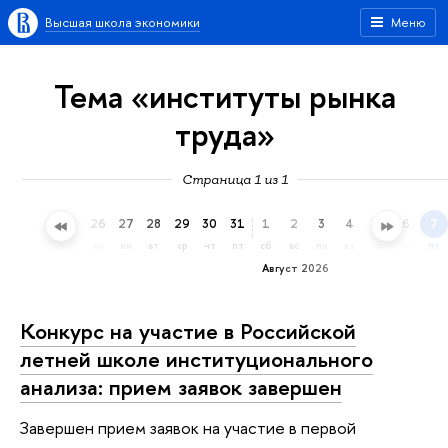
Высшая школа экономики
Меню
Тема «институты рынка
труда»
Страница 1 из 1
23
24
25
26
27
28
29
30
31
1
2
3
4
5
6
7
чт
пт
сб
вс
пн
вт
ср
чт
пт
сб
вс
пн
вт
ср
чт
пт
Август 2026
Конкурс на участие в Российской
летней школе институционального
анализа: прием заявок завершен
Завершен прием заявок на участие в первой