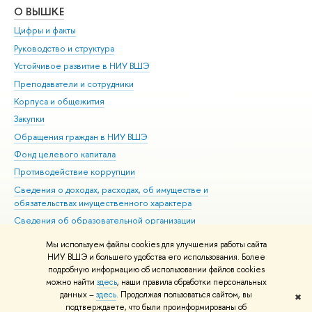
О ВЫШКЕ
ОБ
Цифры и факты
Ли
Руководство и структура
Дов
Устойчивое развитие в НИУ ВШЭ
Ол
Преподаватели и сотрудники
При
Корпуса и общежития
Вы
Закупки
При
Обращения граждан в НИУ ВШЭ
Ас
Фонд целевого капитала
До
Противодействие коррупции
Цен
Сведения о доходах, расходах, об имуществе и
Би
обязательствах имущественного характера
Об
Сведения об образовательной организации
Обр
Людям с ограниченными возможностями здоровья
Мы используем файлы cookies для улучшения работы сайта
Единая платежная страница
НИУ ВШЭ и большего удобства его использования. Более
подробную информацию об использовании файлов cookies
Работа в Вышке
можно найти
здесь
, наши правила обработки персональных
данных –
здесь
. Продолжая пользоваться сайтом, вы
✖
Редактору
подтверждаете, что были проинформированы об