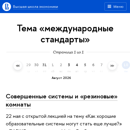
Высшая школа экономики
Меню
Тема «международные
стандарты»
Страница 1 из 1
26
27
28
29
30
31
1
2
3
4
5
6
7
8
9
10
вс
пн
вт
ср
чт
пт
сб
вс
пн
вт
ср
чт
пт
сб
вс
пн
Август 2026
Совершенные системы и «резиновые»
комнаты
22 мая с открытой лекцией на тему «Как хорошие
образовательные системы могут стать еще лучше?»