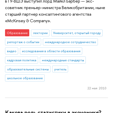
в ГУ-ВШЭ выступил лорд Майкл Барбер — экс-
советник премьер-министра Великобритании, ныне
старший партнер консалтингового агентства
«McKinsey & Company».
Образование
лектории
Университет, открытый городу
репортаж о событии
международное сотрудничество
видео
исследования в области образования
кадровая политика
международные стандарты
образовательные системы
учитель
школьное образование
22 мая 2010
Какова роль статистики в экономике?