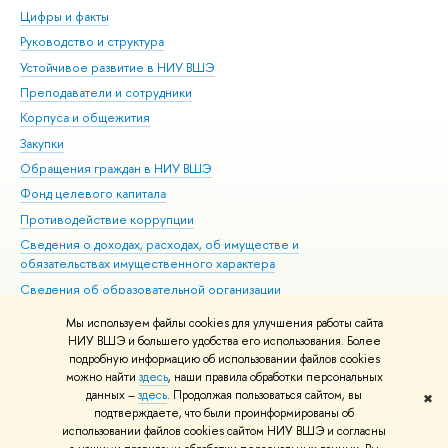
Цифры и факты
Ли
Руководство и структура
Дов
Устойчивое развитие в НИУ ВШЭ
Ол
Преподаватели и сотрудники
При
Корпуса и общежития
Вы
Закупки
При
Обращения граждан в НИУ ВШЭ
Ас
Фонд целевого капитала
До
Противодействие коррупции
Цен
Сведения о доходах, расходах, об имуществе и
Би
обязательствах имущественного характера
Об
Сведения об образовательной организации
Обр
Людям с ограниченными возможностями здоровья
Мы используем файлы cookies для улучшения работы сайта
Единая платежная страница
НИУ ВШЭ и большего удобства его использования. Более
подробную информацию об использовании файлов cookies
Работа в Вышке
можно найти
здесь
, наши правила обработки персональных
данных –
здесь
. Продолжая пользоваться сайтом, вы
✖
Редактору
подтверждаете, что были проинформированы об
© НИУ ВШЭ 1993–2026
Адреса и контакты
Условия использования
использовании файлов cookies сайтом НИУ ВШЭ и согласны