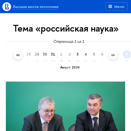
Высшая школа экономики
Меню
Тема «российская наука»
Страница 1 из 1
25
26
27
28
29
30
31
1
2
3
4
5
6
7
8
9
сб
вс
пн
вт
ср
чт
пт
сб
вс
пн
вт
ср
чт
пт
сб
вс
Август 2026