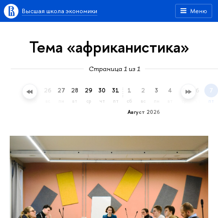
Высшая школа экономики
Меню
Тема «африканистика»
Страница 1 из 1
23
24
25
26
27
28
29
30
31
1
2
3
4
5
6
7
чт
пт
сб
вс
пн
вт
ср
чт
пт
сб
вс
пн
вт
ср
чт
пт
Август 2026