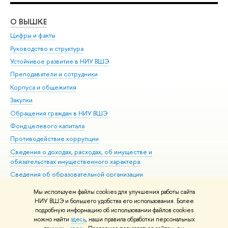
О ВЫШКЕ
ОБ
Цифры и факты
Ли
Руководство и структура
Дов
Устойчивое развитие в НИУ ВШЭ
Ол
Преподаватели и сотрудники
При
Корпуса и общежития
Вы
Закупки
При
Обращения граждан в НИУ ВШЭ
Ас
Фонд целевого капитала
До
Противодействие коррупции
Цен
Сведения о доходах, расходах, об имуществе и
Би
обязательствах имущественного характера
Об
Сведения об образовательной организации
Обр
Людям с ограниченными возможностями здоровья
Мы используем файлы cookies для улучшения работы сайта
Единая платежная страница
НИУ ВШЭ и большего удобства его использования. Более
подробную информацию об использовании файлов cookies
Работа в Вышке
можно найти
здесь
, наши правила обработки персональных