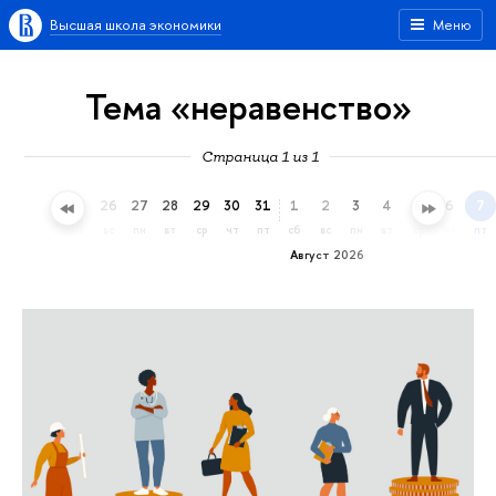
Высшая школа экономики
Меню
Тема «неравенство»
Страница 1 из 1
23
24
25
26
27
28
29
30
31
1
2
3
4
5
6
7
чт
пт
сб
вс
пн
вт
ср
чт
пт
сб
вс
пн
вт
ср
чт
пт
Август 2026