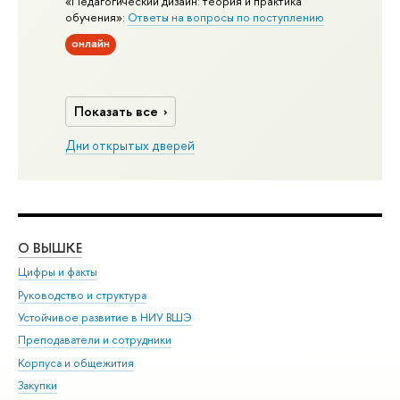
«Педагогический дизайн: теория и практика
обучения»:
Ответы на вопросы по поступлению
онлайн
Показать все
Дни открытых дверей
О ВЫШКЕ
ОБ
Цифры и факты
Ли
Руководство и структура
Дов
Устойчивое развитие в НИУ ВШЭ
Ол
Преподаватели и сотрудники
При
Корпуса и общежития
Вы
Закупки
При