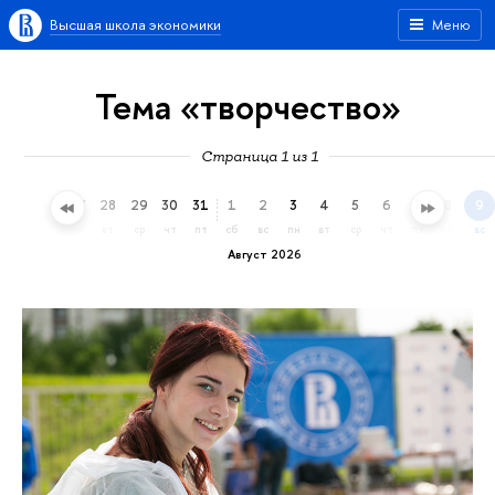
Высшая школа экономики
Меню
Тема «творчество»
Страница 1 из 1
25
26
27
28
29
30
31
1
2
3
4
5
6
7
8
9
сб
вс
пн
вт
ср
чт
пт
сб
вс
пн
вт
ср
чт
пт
сб
вс
Август 2026