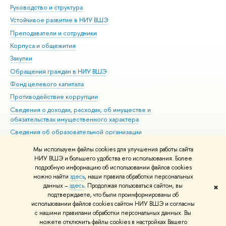
Руководство и структура
Дов
Устойчивое развитие в НИУ ВШЭ
Ол
Преподаватели и сотрудники
При
Корпуса и общежития
Вы
Закупки
При
Обращения граждан в НИУ ВШЭ
Ас
Фонд целевого капитала
До
Противодействие коррупции
Цен
Сведения о доходах, расходах, об имуществе и
Би
обязательствах имущественного характера
Об
Сведения об образовательной организации
Обр
Людям с ограниченными возможностями здоровья
Мы используем файлы cookies для улучшения работы сайта
Единая платежная страница
НИУ ВШЭ и большего удобства его использования. Более
подробную информацию об использовании файлов cookies
Работа в Вышке
можно найти
здесь
, наши правила обработки персональных
данных –
здесь
. Продолжая пользоваться сайтом, вы
✖
Редактору
подтверждаете, что были проинформированы об
© НИУ ВШЭ 1993–2026
Адреса и контакты
Условия использования
использовании файлов cookies сайтом НИУ ВШЭ и согласны
с нашими правилами обработки персональных данных. Вы
материалов
Политика конфиденциальности
Карта сайта
можете отключить файлы cookies в настройках Вашего
Шрифты HSE Sans и HSE Slab разработаны в
Школе дизайна НИУ ВШЭ