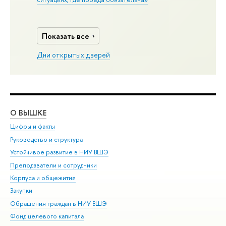
Показать все
Дни открытых дверей
О ВЫШКЕ
ОБ
Цифры и факты
Ли
Руководство и структура
Дов
Устойчивое развитие в НИУ ВШЭ
Ол
Преподаватели и сотрудники
При
Корпуса и общежития
Вы
Закупки
При
Обращения граждан в НИУ ВШЭ
Ас
Фонд целевого капитала
До