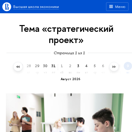
Высшая школа экономики
Меню
Тема «стратегический
проект»
Страница 1 из 1
25
26
27
28
29
30
31
1
2
3
4
5
6
7
8
9
сб
вс
пн
вт
ср
чт
пт
сб
вс
пн
вт
ср
чт
пт
сб
вс
Август 2026