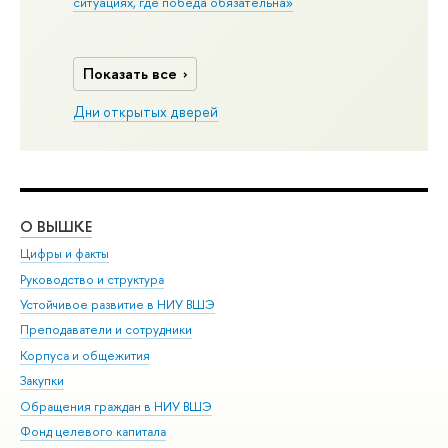
ситуациях, где победа обязательна»
Показать все
Дни открытых дверей
О ВЫШКЕ
ОБ
Цифры и факты
Ли
Руководство и структура
Дов
Устойчивое развитие в НИУ ВШЭ
Ол
Преподаватели и сотрудники
При
Корпуса и общежития
Вы
Закупки
При
Обращения граждан в НИУ ВШЭ
Ас
Фонд целевого капитала
До