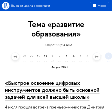
Высшая школа экономики
Меню
Тема «развитие
образования»
Страница 4 из 8
25
26
27
28
29
30
31
1
2
3
4
5
6
7
8
9
сб
вс
пн
вт
ср
чт
пт
сб
вс
пн
вт
ср
чт
пт
сб
вс
Август 2026
«Быстрое освоение цифровых
инструментов должно быть основной
задачей для всей высшей школы»
4 июля прошла встреча премьер-министра Дмитрия