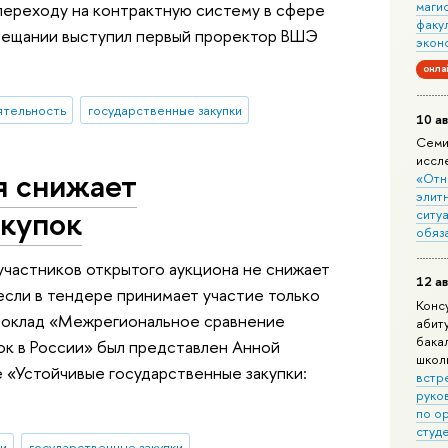
маги
переходу на контрактную систему в сфере
факу
овещании выступил первый проректор ВШЭ
экон
онла
ятельность
государственные закупки
10 ав
Семи
иссл
я снижает
«Отн
элит
акупок
ситуа
обяз
участников открытого аукциона не снижает
12 ав
 если в тендере принимает участие только
Конс
. Доклад «Межрегиональное сравнение
абит
бака
ок в России» был представлен Анной
школ
 «Устойчивые государственные закупки:
встр
руко
по о
студ
ки
государственные закупки