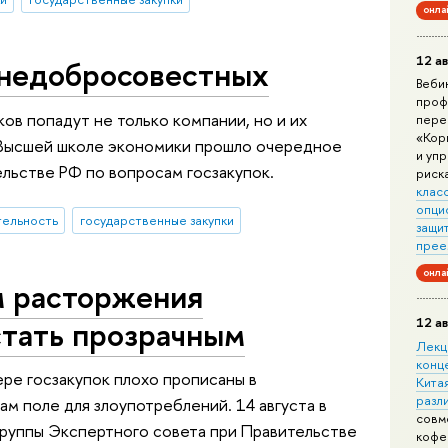
онла
12 ав
 недобросовестных
Веби
проф
в попадут не только компании, но и их
пере
«Кор
в Высшей школе экономики прошло очередное
и уп
льстве РФ по вопросам госзакупок.
риск
клас
опци
тельность
государственные закупки
защит
прее
онла
м расторжения
стать прозрачным
12 ав
Лекц
конц
ре госзакупок плохо прописаны в
Китая
разл
ам поле для злоупотреблений. 14 августа в
совм
руппы Экспертного совета при Правительстве
кофе