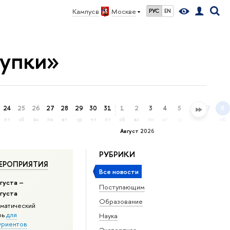
Кампус в
Москве
РУС
EN
купки»
24
25
26
27
28
29
30
31
1
2
3
4
5
6
7
8
пт
сб
вс
пн
вт
ср
чт
пт
сб
вс
пн
вт
ср
чт
пт
сб
Август 2026
РУБРИКИ
ЕРОПРИЯТИЯ
Все новости
густа –
Поступающим
вгуста
Образование
матический
рь
для
Наука
уриентов
Экспертиза