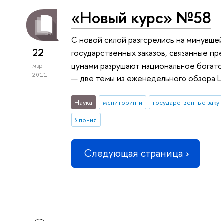
«Новый курс» №58
С новой силой разгорелись на минувш
22
государственных заказов, связанные пр
цунами разрушают национальное богат
мар
2011
— две темы из еженедельного обзора 
Наука
мониторинги
государственные заку
Япония
Следующая страница