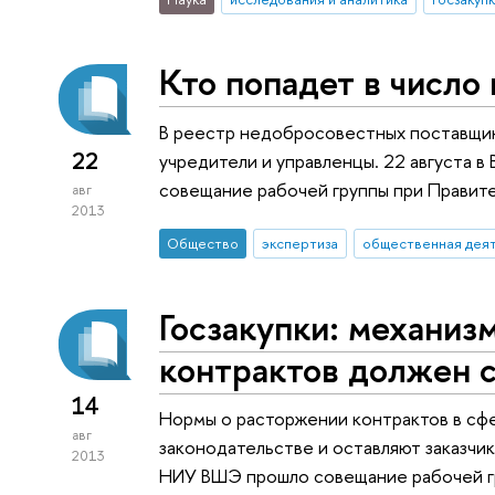
Кто попадет в число
В реестр недобросовестных поставщико
22
учредители и управленцы. 22 августа 
совещание рабочей группы при Правите
авг
2013
Общество
экспертиза
общественная дея
Госзакупки: механиз
контрактов должен 
14
Нормы о расторжении контрактов в сфе
авг
законодательстве и оставляют заказчик
2013
НИУ ВШЭ прошло совещание рабочей г