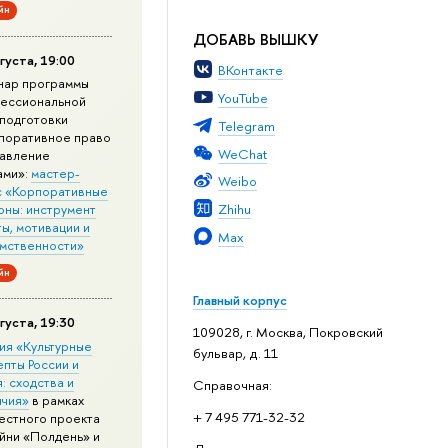
йн
ДОБАВЬ ВЫШКУ
густа, 19:00
ВКонтакте
нар программы
YouTube
ессиональной
подготовки
Telegram
поративное право
WeChat
равление
ами»:
мастер-
Weibo
с «Корпоративные
Zhihu
оны: инструмент
ы, мотивации и
Max
мственности»
йн
Главный корпус
густа, 19:30
109028, г. Москва, Покровский
ия «Культурные
бульвар, д. 11
епты России и
: сходства и
Справочная:
ичия»
в рамках
+ 7 495 771-32-32
естного проекта
йни «Полдень» и