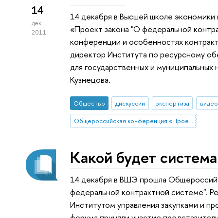
14
14 декабря в Высшей школе экономики
дек
«Проект закона "О федеральной контрак
2011
конференции и особенностях контракт
директор Института по ресурсному об
для государственных и муниципальных 
Кузнецова.
Общество
дискуссии
экспертиза
видео
Общероссийская конференция «Проект закона «О федеральной контрактной системе». Реформа госзакупок III»
Какой будет система
14 декабря в ВШЭ прошла Общероссий
федеральной контрактной системе". Реф
Институтом управления закупками и пр
форума приняли участие представител