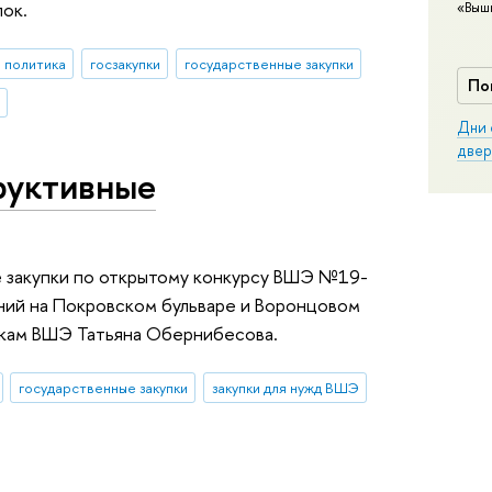
«Выш
пок.
 политика
госзакупки
государственные закупки
По
Дни 
двер
руктивные
закупки по открытому конкурсу ВШЭ №19-
ний на Покровском бульваре и Воронцовом
пкам ВШЭ Татьяна Обернибесова.
государственные закупки
закупки для нужд ВШЭ