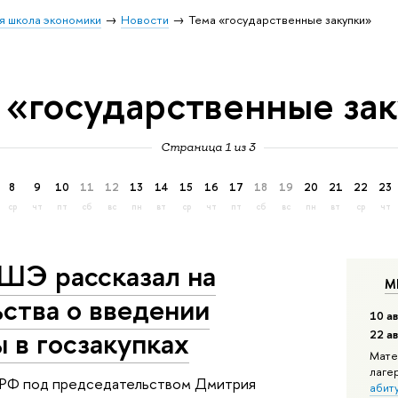
я школа экономики
Новости
Тема «государственные закупки»
 «государственные за
Страница 1 из 3
8
9
10
11
12
13
14
15
16
17
18
19
20
21
22
23
ср
чт
пт
сб
вс
пн
вт
ср
чт
пт
сб
вс
пн
вт
ср
чт
ШЭ рассказал на
М
ства о введении
10 ав
 в госзакупках
22 а
Мате
лаге
а РФ под председательством Дмитрия
абит