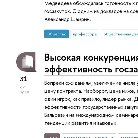
Медведева обсуждалась готовность к 
госзакупок. С одним из докладов на с
Александр Шамрин.
Общество
профессора
общественная де
Высокая конкуренци
эффективность госз
31
Вопреки ожиданиям, увеличение числа 
окт
цену контракта. Наоборот, цена ниже,
2013
один игрок, как правило, лидер рынка
эффективности государственных закуп
Бальсевич на международном семинаре
тенденции развития и вызовы».
Наука
исследования и аналитика
госзакуп