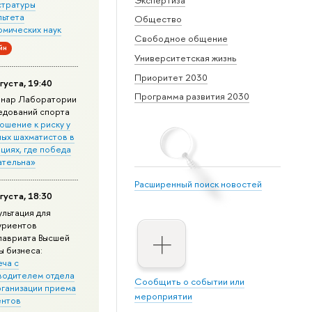
стратуры
льтета
Общество
омических наук
Свободное общение
йн
Университетская жизнь
Приоритет 2030
густа, 19:40
Программа развития 2030
нар Лаборатории
едований спорта
ошение к риску у
ных шахматистов в
циях, где победа
ательна»
Расширенный поиск новостей
густа, 18:30
ультация для
уриентов
лавриата Высшей
ы бизнеса:
еча с
водителем отдела
Сообщить о событии или
рганизации приема
мероприятии
ентов