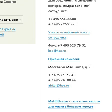
Для соединения с внутренним
ки Онлайн»
номером подразделения/
сотрудника:
+7 495 531-00-00
казать все
+ 7 495 772-95-90
открытых
Узнать телефонный номер
ей
сотрудника
Факс: + 7 495 628-79-31
hse@hse.ru
Приемная комиссия
Москва, ул. Мясницкая, д. 20
+ 7 495 771 32 42
+ 7 495 916 88 44
abitur@hse.ru
MyHSEhouse - твои возможности
для жизни в большом городе