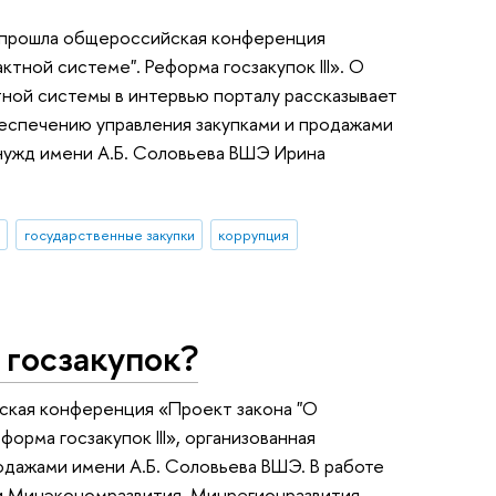
 прошла общероссийская конференция
тной системе". Реформа гоcзакупок III». О
ной системы в интервью порталу рассказывает
еспечению управления закупками и продажами
нужд имени А.Б. Соловьева ВШЭ Ирина
государственные закупки
коррупция
 госзакупок?
ская конференция «Проект закона "О
орма госзакупок III», организованная
одажами имени А.Б. Соловьева ВШЭ. В работе
и Минэкономразвития, Минрегионразвития,