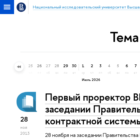
Национальный исследовательский университет Высша
Тема
22
23
24
25
26
27
28
29
30
1
2
3
4
5
6
7
пн
вт
ср
чт
пт
сб
вс
пн
вт
ср
чт
пт
сб
вс
пн
вт
Июль 2026
Первый проректор В
заседании Правитель
контрактной системы
28
ноя
2013
28 ноября на заседании Правительств