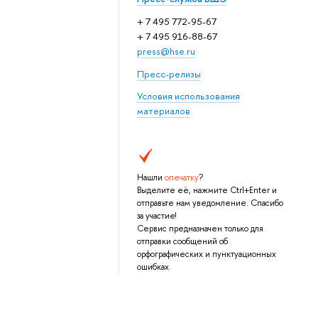
+ 7 495 772-95-67
+ 7 495 916-88-67
press@hse.ru
Пресс-релизы
Условия использования
материалов
Нашли
опечатку
?
Выделите её, нажмите Ctrl+Enter и
отправьте нам уведомление. Спасибо
за участие!
Сервис предназначен только для
отправки сообщений об
орфографических и пунктуационных
ошибках.