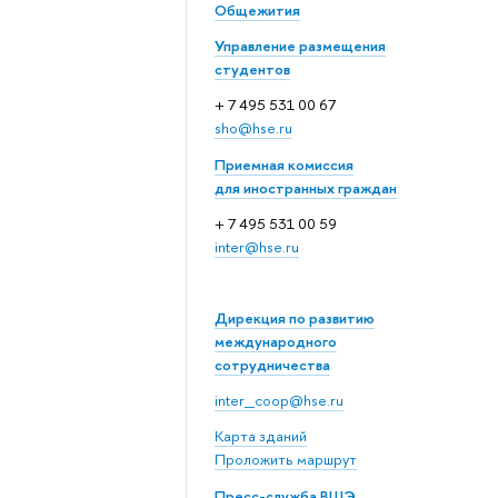
Общежития
Управление размещения
студентов
+ 7 495 531 00 67
sho@hse.ru
Приемная комиссия
для иностранных граждан
+ 7 495 531 00 59
inter@hse.ru
Дирекция по развитию
международного
сотрудничества
inter_coop@hse.ru
Карта зданий
Проложить маршрут
Пресс-служба ВШЭ