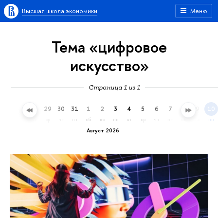
Высшая школа экономики
Меню
Тема «цифровое
искусство»
Страница 1 из 1
26
27
28
29
30
31
1
2
3
4
5
6
7
8
9
10
вс
пн
вт
ср
чт
пт
сб
вс
пн
вт
ср
чт
пт
сб
вс
пн
Август 2026