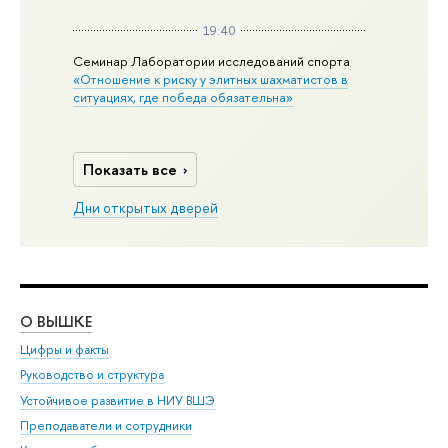
19:40
Семинар Лаборатории исследований спорта
«Отношение к риску у элитных шахматистов в
ситуациях, где победа обязательна»
Показать все
Дни открытых дверей
О ВЫШКЕ
ОБ
Цифры и факты
Ли
Руководство и структура
Дов
Устойчивое развитие в НИУ ВШЭ
Ол
Преподаватели и сотрудники
При