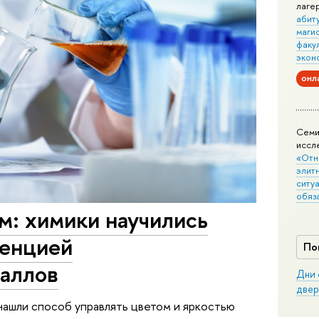
лаге
абит
маги
факу
экон
онл
Семи
иссл
«Отн
элит
ситуа
обяз
м: химики научились
ценцией
По
аллов
Дни 
двер
ашли способ управлять цветом и яркостью