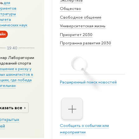
рь
для
уриентов
Общество
стратуры
Свободное общение
льтета
омических наук
Университетская жизнь
айн
Приоритет 2030
Программа развития 2030
19:40
нар Лаборатории
едований спорта
ошение к риску у
ных шахматистов в
циях, где победа
Расширенный поиск новостей
ательна»
казать все
открытых
Сообщить о событии или
ей
мероприятии