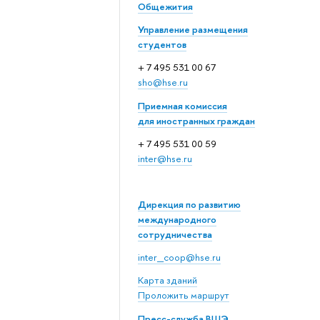
Общежития
Управление размещения
студентов
+ 7 495 531 00 67
sho@hse.ru
Приемная комиссия
для иностранных граждан
+ 7 495 531 00 59
inter@hse.ru
Дирекция по развитию
международного
сотрудничества
inter_coop@hse.ru
Карта зданий
Проложить маршрут
Пресс-служба ВШЭ