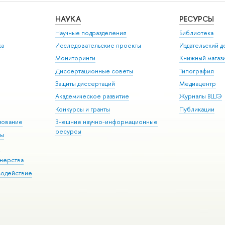
НАУКА
РЕСУРСЫ
Научные подразделения
Библиотека
ка
Исследовательские проекты
Издательский 
Мониторинги
Книжный магаз
Диссертационные советы
Типография
Защиты диссертаций
Медиацентр
Академическое развитие
Журналы ВШЭ
Конкурсы и гранты
Публикации
зование
Внешние научно-информационные
ресурсы
ры
Э
нерства
модействие