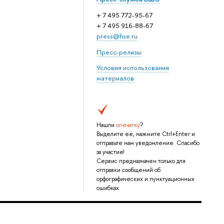
+ 7 495 772-95-67
+ 7 495 916-88-67
press@hse.ru
Пресс-релизы
Условия использования
материалов
Нашли
опечатку
?
Выделите её, нажмите Ctrl+Enter и
отправьте нам уведомление. Спасибо
за участие!
Сервис предназначен только для
отправки сообщений об
орфографических и пунктуационных
ошибках.