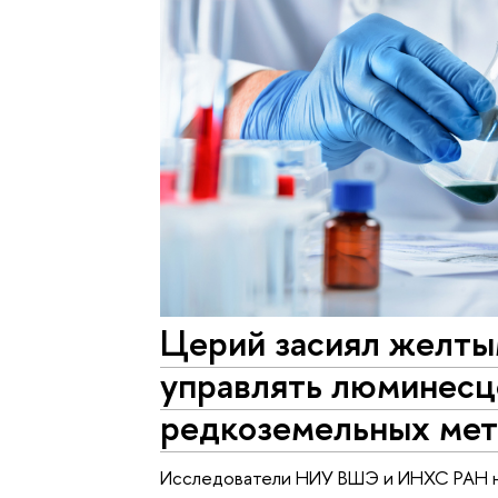
Церий засиял желты
управлять люминес
редкоземельных мет
Исследователи НИУ ВШЭ и ИНХС РАН н