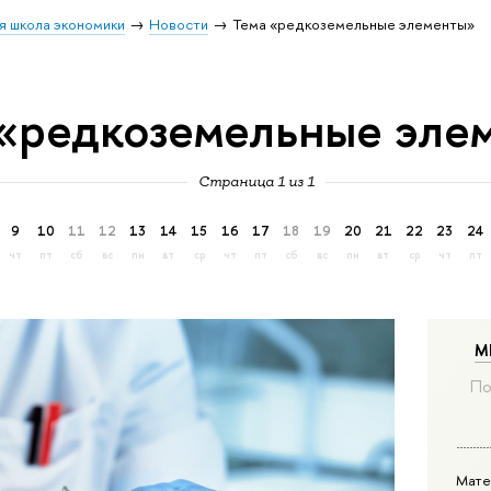
я школа экономики
Новости
Тема «редкоземельные элементы»
 «редкоземельные эле
Страница 1 из 1
9
10
11
12
13
14
15
16
17
18
19
20
21
22
23
24
чт
пт
сб
вс
пн
вт
ср
чт
пт
сб
вс
пн
вт
ср
чт
пт
М
По
Мате