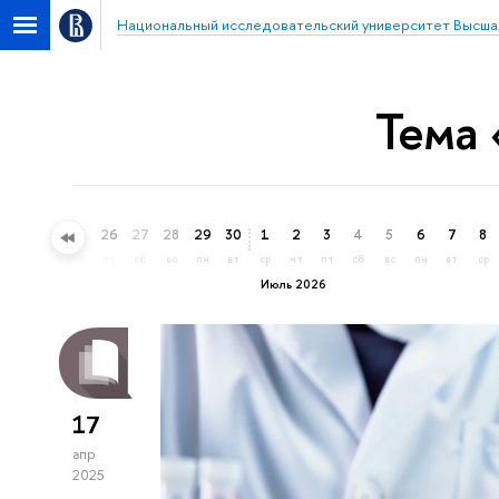
Национальный исследовательский университет Высша
Тема
23
24
25
26
27
28
29
30
1
2
3
4
5
6
7
8
вт
ср
чт
пт
сб
вс
пн
вт
ср
чт
пт
сб
вс
пн
вт
ср
Июль 2026
17
апр
2025