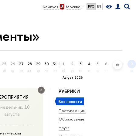
Кампус в
Москве
РУС
EN
менты»
25
26
27
28
29
30
31
1
2
3
4
5
6
7
8
9
сб
вс
пн
вт
ср
чт
пт
сб
вс
пн
вт
ср
чт
пт
сб
вс
Август 2026
2
РУБРИКИ
ЕРОПРИЯТИЯ
Все новости
недельник, 10
Поступающим
августа
Образование
Наука
матический
Экспертиза