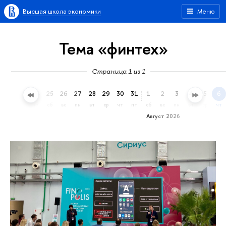
Высшая школа экономики
Меню
Тема «финтех»
Страница 1 из 1
22
23
24
25
26
27
28
29
30
31
1
2
3
4
5
6
ср
чт
пт
сб
вс
пн
вт
ср
чт
пт
сб
вс
пн
вт
ср
чт
Август 2026