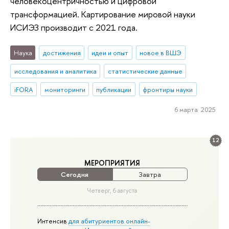
человекоцентричностью и цифровой
трансформацией. Картирование мировой науки
ИСИЭЗ производит с 2021 года.
Наука
достижения
идеи и опыт
новое в ВШЭ
исследования и аналитика
статистические данные
iFORA
мониторинги
публикации
фронтиры науки
6 марта 2025
12
МЕРОПРИЯТИЯ
Сегодня
Завтра
Четверг, 6 августа
Интенсив
для абитуриентов онлайн-