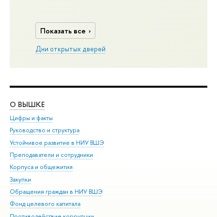
Показать все
Дни открытых дверей
О ВЫШКЕ
ОБ
Цифры и факты
Ли
Руководство и структура
Дов
Устойчивое развитие в НИУ ВШЭ
Ол
Преподаватели и сотрудники
При
Корпуса и общежития
Вы
Закупки
При
Обращения граждан в НИУ ВШЭ
Ас
Фонд целевого капитала
До
Противодействие коррупции
Цен