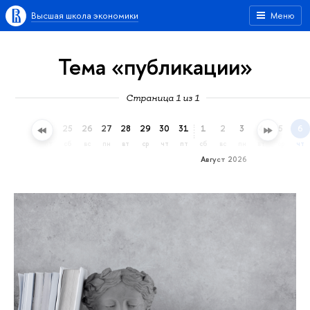
Высшая школа экономики
Меню
Тема «публикации»
Страница 1 из 1
22
23
24
25
26
27
28
29
30
31
1
2
3
4
5
6
ср
чт
пт
сб
вс
пн
вт
ср
чт
пт
сб
вс
пн
вт
ср
чт
Август 2026