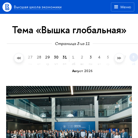
Высшая школа экономики
Меню
Тема «Вышка глобальная»
Страница 3 из 11
24
25
26
27
28
29
30
31
1
2
3
4
5
6
7
8
пт
сб
вс
пн
вт
ср
чт
пт
сб
вс
пн
вт
ср
чт
пт
сб
Август 2026