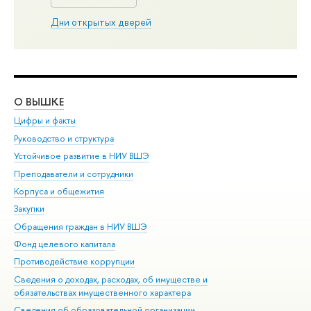
Дни открытых дверей
О ВЫШКЕ
ОБ
Цифры и факты
Ли
Руководство и структура
Дов
Устойчивое развитие в НИУ ВШЭ
Ол
Преподаватели и сотрудники
При
Корпуса и общежития
Вы
Закупки
При
Обращения граждан в НИУ ВШЭ
Ас
Фонд целевого капитала
До
Противодействие коррупции
Цен
Сведения о доходах, расходах, об имуществе и
Би
обязательствах имущественного характера
Об
Сведения об образовательной организации