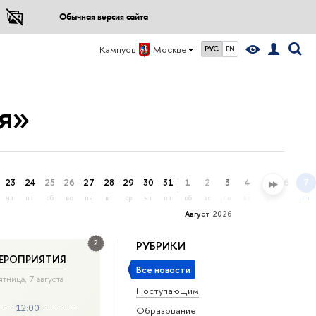
Обычная версия сайта
Кампус в
Москве
РУС
EN
я»
23
24
25
26
27
28
29
30
31
1
2
3
4
5
6
7
чт
пт
сб
вс
пн
вт
ср
чт
пт
сб
вс
пн
вт
ср
чт
пт
Август 2026
2
РУБРИКИ
ЕРОПРИЯТИЯ
Все новости
ятница, 7 августа
Поступающим
12:00
Образование