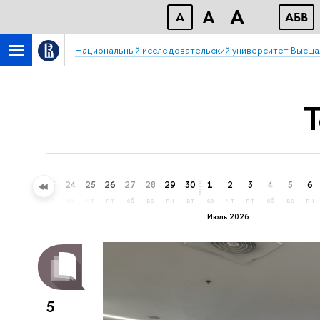
A
A
A
АБВ
Национальный исследовательский университет Высша
Т
21
22
23
24
25
26
27
28
29
30
1
2
3
4
5
6
вс
пн
вт
ср
чт
пт
сб
вс
пн
вт
ср
чт
пт
сб
вс
пн
Июль 2026
5