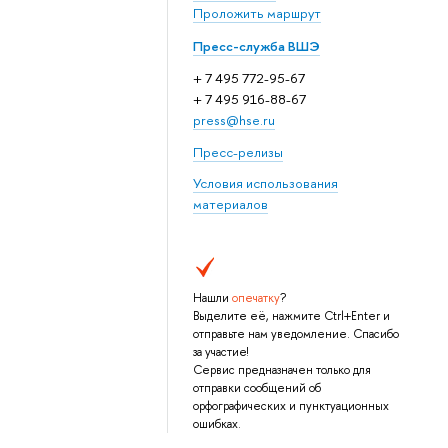
Проложить маршрут
Пресс-служба ВШЭ
+ 7 495 772-95-67
+ 7 495 916-88-67
press@hse.ru
Пресс-релизы
Условия использования
материалов
Нашли
опечатку
?
Выделите её, нажмите Ctrl+Enter и
отправьте нам уведомление. Спасибо
за участие!
Сервис предназначен только для
отправки сообщений об
орфографических и пунктуационных
ошибках.