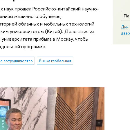
х наук прошел Российско-китайский научно-
По
ениям машинного обучения,
аторией облачных и мобильных технологий
Дни 
ким университетом (Китай). Делегация из
двер
 университета прибыла в Москву, чтобы
ехдневной программе.
е сотрудничество
Вышка глобальная