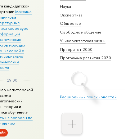
та кандидатской
Наука
ертации
Максима
Экспертиза
льникова
ературные
Общество
ики как ресурс
Свободное общение
сформации
рафических
Университетская жизнь
ктов молодых
Приоритет 2030
н из семей с
им социально-
Программа развития 2030
омическим
усом»
19:00
нар магистерской
раммы
Расширенный поиск новостей
агогический
н: теория и
тика обучения»:
ты на вопросы по
уплению
айн