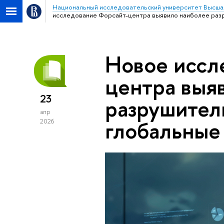
Национальный исследовательский университет Высша
исследование Форсайт-центра выявило наиболее раз
Новое иссл
центра выя
23
разрушител
апр
глобальные
2026