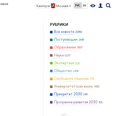
овое
Кампус в
Москве
РУС
EN
РУБРИКИ
Все новости
20955
Поступающим
1698
Образование
3809
Наука
6297
Экспертиза
1110
Общество
1498
Свободное общение
793
Университетская жизнь
4383
Приоритет 2030
149
Программа развития 2030
355