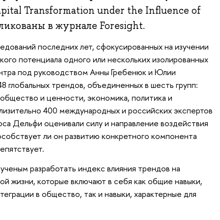
tal Transformation under the Influence of
ликованы в журнале Foresight.
ледований последних лет, сфокусированных на изучении
ского потенциала одного или нескольких изолированных
нтра под руководством Анны Гребенюк и Юлии
8 глобальных трендов, объединенных в шесть групп:
 общество и ценности, экономика, политика и
близительно 400 международных и российских экспертов
роса Дельфи оценивали силу и направление воздействия
особствует ли он развитию конкретного компонента
епятствует.
 ученым разработать индекс влияния трендов на
ой жизни, которые включают в себя как общие навыки,
еграции в общество, так и навыки, характерные для