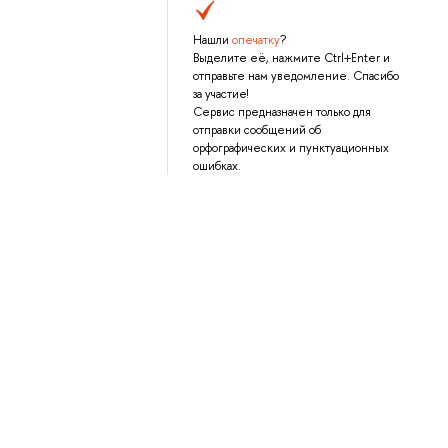
Нашли
опечатку
?
Выделите её, нажмите Ctrl+Enter и
отправьте нам уведомление. Спасибо
за участие!
Сервис предназначен только для
отправки сообщений об
орфографических и пунктуационных
ошибках.