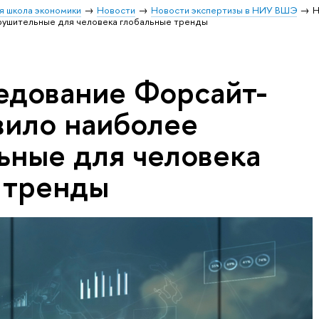
я школа экономики
Новости
Новости экспертизы в НИУ ВШЭ
Н
рушительные для человека глобальные тренды
едование Форсайт-
вило наиболее
ьные для человека
 тренды