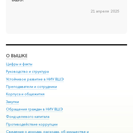
21 апреля 2025
О ВЫШКЕ
ОБ
Цифры и факты
Ли
Руководство и структура
Дов
Устойчивое развитие в НИУ ВШЭ
Ол
Преподаватели и сотрудники
При
Корпуса и общежития
Вы
Закупки
При
Обращения граждан в НИУ ВШЭ
Ас
Фонд целевого капитала
До
Противодействие коррупции
Цен
Сведения о доходах, расходах, об имуществе и
Би