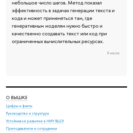
небольшое число шагов. Метод показал
эффективность в задачах генерации текста и
кода и может применяться там, где
генеративным моделям нужно быстро и
качественно создавать текст или код при
ограниченных вычислительных ресурсах.
9 июля
О ВЫШКЕ
ОБ
Цифры и факты
Ли
Руководство и структура
Дов
Устойчивое развитие в НИУ ВШЭ
Ол
Преподаватели и сотрудники
При