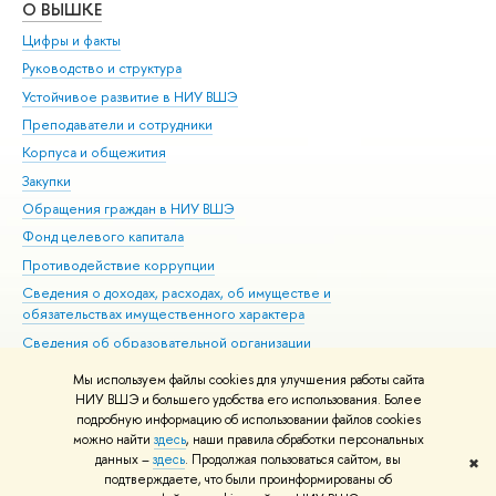
О ВЫШКЕ
ОБ
Цифры и факты
Ли
Руководство и структура
Дов
Устойчивое развитие в НИУ ВШЭ
Ол
Преподаватели и сотрудники
При
Корпуса и общежития
Вы
Закупки
При
Обращения граждан в НИУ ВШЭ
Ас
Фонд целевого капитала
До
Противодействие коррупции
Цен
Сведения о доходах, расходах, об имуществе и
Би
обязательствах имущественного характера
Об
Сведения об образовательной организации
Обр
Людям с ограниченными возможностями здоровья
Мы используем файлы cookies для улучшения работы сайта
Единая платежная страница
НИУ ВШЭ и большего удобства его использования. Более
подробную информацию об использовании файлов cookies
Работа в Вышке
можно найти
здесь
, наши правила обработки персональных
данных –
здесь
. Продолжая пользоваться сайтом, вы
✖
Редактору
подтверждаете, что были проинформированы об