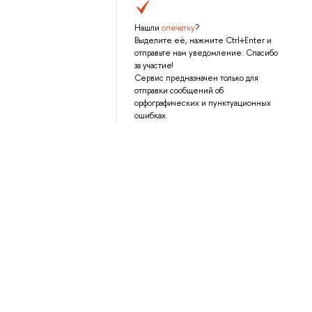
Нашли
опечатку
?
Выделите её, нажмите Ctrl+Enter и
отправьте нам уведомление. Спасибо
за участие!
Сервис предназначен только для
отправки сообщений об
орфографических и пунктуационных
ошибках.