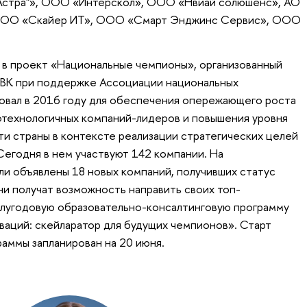
Астра"», ООО «Интерскол», ООО «Нвиай солюшенс», АО
ООО «Скайер ИТ», ООО «Смарт Энджинс Сервис», ООО
 в проект «Национальные чемпионы», организованный
РВК при поддержке Ассоциации национальных
овал в 2016 году для обеспечения опережающего роста
отехнологичных компаний-лидеров и повышения уровня
и страны в контексте реализации стратегических целей
егодня в нем участвуют 142 компании. На
и объявлены 18 новых компаний, получивших статус
и получат возможность направить своих топ-
лугодовую образовательно-консалтинговую программу
ваций: скейларатор для будущих чемпионов». Старт
раммы запланирован на 20 июня.