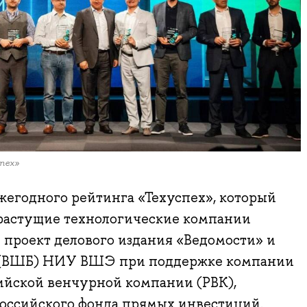
пех»
жегодного рейтинга «Техуспех», который
растущие технологические компании
 проект делового издания «Ведомости» и
(ВШБ) НИУ ВШЭ при поддержке компании
ийской венчурной компании (РВК),
Российского фонда прямых инвестиций.