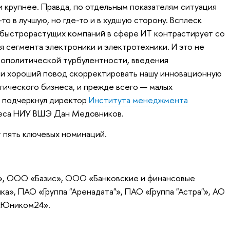
и крупнее. Правда, по отдельным показателям ситуация
то в лучшую, но где-то и в худшую сторону. Всплеск
 быстрорастущих компаний в сфере ИТ контрастирует со
я сегмента электроники и электротехники. И это не
еополитической турбулентности, введения
 и хороший повод скорректировать нашу инновационную
гического бизнеса, и прежде всего — малых
— подчеркнул директор
Института менеджмента
еса НИУ ВШЭ Дан Медовников.
 пять ключевых номинаций.
», ООО «Базис», ООО «Банковские и финансовые
а», ПАО «Группа "Аренадата"», ПАО «Группа "Астра"», АО
«Юником24».