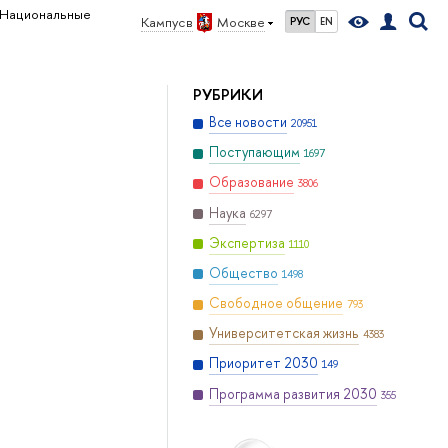
Национальные
Кампус в
Москве
РУС
EN
РУБРИКИ
Все новости
20951
Поступающим
1697
Образование
3806
Наука
6297
Экспертиза
1110
Общество
1498
Свободное общение
793
Университетская жизнь
4383
Приоритет 2030
149
Программа развития 2030
355