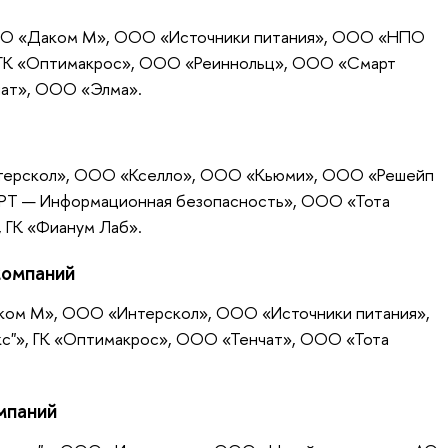
ОО «Даком М», ООО «Источники питания», ООО «НПО
, ГК «Оптимакрос», ООО «Реиннольц», ООО «Смарт
ат», ООО «Элма».
терскол», ООО «Кселло», ООО «Кьюми», ООО «Решейп
«РТ — Информационная безопасность», ООО «Тота
 ГК «Фианум Лаб».
компаний
ом М», ООО «Интерскол», ООО «Источники питания»,
с"», ГК «Оптимакрос», ООО «Тенчат», ООО «Тота
мпаний