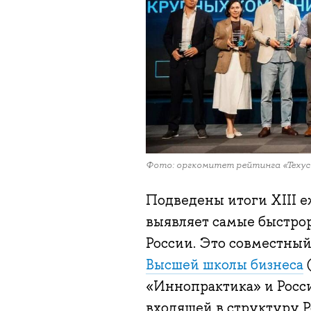
Фото: оргкомитет рейтинга «Техус
Подведены итоги XIII е
выявляет самые быстро
России. Это совместный
Высшей школы бизнеса
«Иннопрактика» и Росс
входящей в структуру 