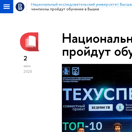
Национальный исследовательский университет Высша
чемпионы пройдут обучение в Вышке
Националь
пройдут об
2
июн
2025