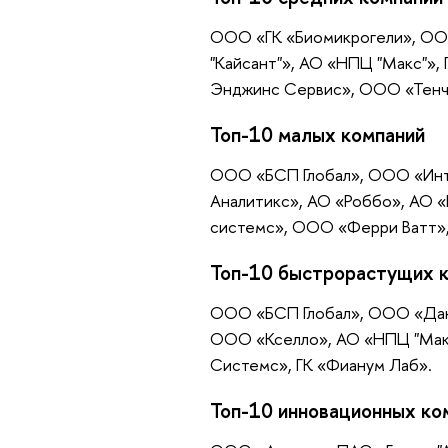
ООО «ГК «Биомикрогели», О
"Кайсант"», АО «НПЦ "Макс"»
Энджинс Сервис», ООО «Тенч
Топ-10 малых компаний
ООО «БСП Глобал», ООО «Ин
Аналитикс», АО «Роббо», АО 
системс», ООО «Ферри Ватт»,
Топ-10 быстрорастущих 
ООО «БСП Глобал», ООО «Дак
ООО «Кселло», АО «НПЦ "Мак
Системс», ГК «Фианум Лаб».
Топ-10 инновационных ко