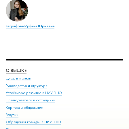
Евграфова Руфина Юрьевна
О ВЫШКЕ
ОБ
Цифры и факты
Ли
Руководство и структура
Дов
Устойчивое развитие в НИУ ВШЭ
Ол
Преподаватели и сотрудники
При
Корпуса и общежития
Вы
Закупки
При
Обращения граждан в НИУ ВШЭ
Ас